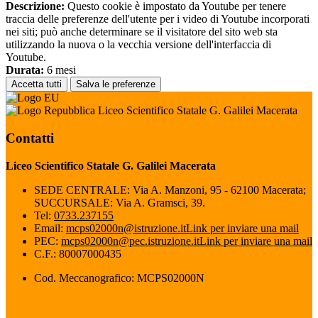
Descrizione:
Questo cookie è impostato da Youtube per tenere
traccia delle preferenze dell'utente per i video di Youtube incorporati
nei siti; può anche determinare se il visitatore del sito web sta
utilizzando la nuova o la vecchia versione dell'interfaccia di
Youtube.
Durata:
6 mesi
Accetta tutti
Salva le preferenze
Liceo Scientifico Statale G. Galilei Macerata
Contatti
Liceo Scientifico Statale G. Galilei Macerata
SEDE CENTRALE: Via A. Manzoni, 95 - 62100 Macerata;
SUCCURSALE: Via A. Gramsci, 39.
Tel:
0733.237155
Email:
mcps02000n@istruzione.it
Link per inviare una mail
PEC:
mcps02000n@pec.istruzione.it
Link per inviare una mail
C.F.: 80007000435
Cod. Meccanografico: MCPS02000N