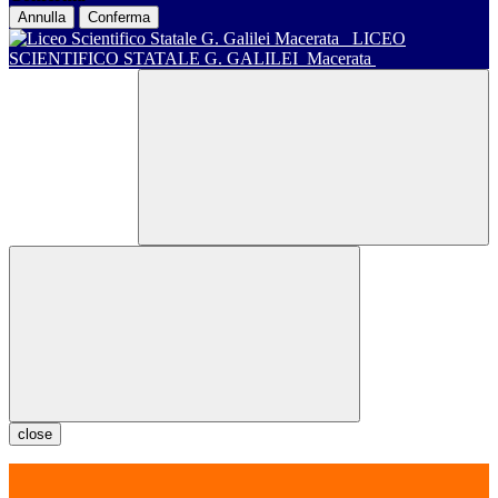
Annulla
Conferma
LICEO
SCIENTIFICO STATALE G. GALILEI
Macerata
close