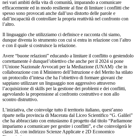
nei vari ambiti della vita di comunità, imparando a comunicare
efficacemente ed in modo resiliente al fine di limitare i conflitti che
spesso sono provocati
anche
dall’uso distorto delle parole e
dall’incapacità di controllare la propria reattività nel confronto con
l’altro.
Il linguaggio che utilizziamo ci definisce e racconta chi siamo,
dunque diventa lo strumento con cui si entra in relazione con l’altro
e
con il quale s
i costruisce la relazione.
Avere “buone relazioni” educando a limitare il conflitto
o gestendolo
correttamente è
dunque
l’obiettivo che anche
per il
2024 si pone
l
’Unione Nazionale Avvocati per la Mediazione (UNAM)
che in
collaborazione con
il Ministero dell’Istruzione
e del Merito ha stilato
un protocollo d’intesa che ha l’obiettivo
di formare giovani che
sappiano
utilizzare un linguaggio non aggressivo attraverso
l’acquisizione di skills per la gestione
dei problemi e dei conflitti,
agevolando la propensione al confronto
costruttivo e
non allo
scontro
distruttivo
.
L’iniziativa
,
che coinvolge tutto il territorio italiano
,
quest’anno
riparte nella provincia di Macerata dal Liceo Scientifico
“
G. Galilei
”
che ha abbracciato con entusiasmo il
progetto dal titolo “
Parliamone
impariamo a comunicare per gestire i conflitti
”,
e che coinvolgerà le
classi
3L con indirizzo Scienze Applicate
e 2D Economico