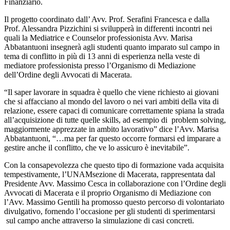
Finanziario.
I
l progetto coordinato
dall
’ Avv. Prof.
Serafini Francesca e
dalla
Prof.
Alessandra Pizzichini
si svilupperà in differenti incontri
nei
quali la Mediatrice e Counselor professionista
Avv. Marisa
Abbatantuoni
insegnerà agli studenti
quanto
imparato sul campo in
tema di conflitto in più di 13 anni di esperienza
nella veste di
mediatore professionista presso l’Organismo di Mediazione
dell’
O
rdine degli Avvocati di Macerata.
“
Il saper lavorare in squadra è quello che viene richiesto ai
giovani
che si affacciano al mondo del lavoro
o nei vari ambiti della vita di
relazione, essere capaci di comunicare correttamente spiana la strada
all’acquisizione di tutte quelle skills, ad esempio di problem solving
,
maggiormente apprezzate in ambito lavorativo
” dice l’Avv.
M
arisa
Abbatantuoni,
“…
ma per far questo occorre formarsi ed imparare a
gestire anche il conflitto
,
che
ve lo assicuro è
inevitabile
”.
Con la consapevolezza che questo tipo di formazione vada
acquisita
tempestivamente
,
l
’UNAM
sezione di Macerata
, rappresentata dal
Presidente Avv. Massimo Cesca
in collaborazione con l’Ordine degli
Avvocati di Macerata
e il proprio Organismo di Mediazione
con
l’Avv. Massimo Gentili
ha promosso questo percorso di volontariato
divulgativo
,
fornendo l’occasione per gli studenti di sperimentarsi
sul campo
anche
attraverso la simulazione di casi concreti
.