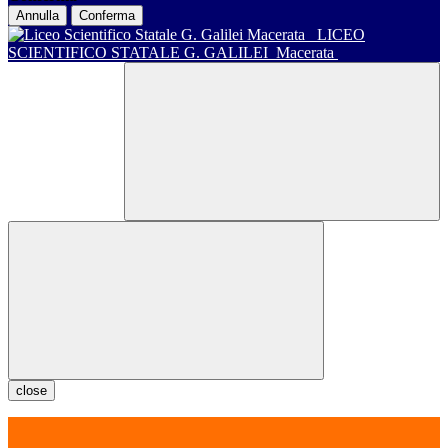
Annulla
Conferma
LICEO
SCIENTIFICO STATALE G. GALILEI
Macerata
close