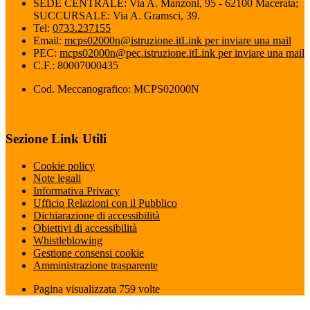
SEDE CENTRALE: Via A. Manzoni, 95 - 62100 Macerata;
SUCCURSALE: Via A. Gramsci, 39.
Tel:
0733.237155
Email:
mcps02000n@istruzione.it
Link per inviare una mail
PEC:
mcps02000n@pec.istruzione.it
Link per inviare una mail
C.F.: 80007000435
Cod. Meccanografico: MCPS02000N
Sezione Link Utili
Cookie policy
Note legali
Informativa Privacy
Ufficio Relazioni con il Pubblico
Dichiarazione di accessibilità
Obiettivi di accessibilità
Whistleblowing
Gestione consensi cookie
Amministrazione trasparente
Pagina visualizzata
759
volte