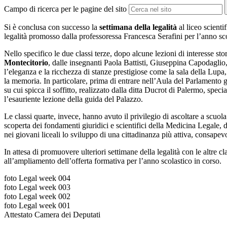
Campo di ricerca per le pagine del sito
Si è conclusa con successo la
settimana della legalità
al liceo scienti
legalità promosso dalla professoressa Francesca Serafini per l’anno s
Nello specifico le due classi terze, dopo alcune lezioni di interesse s
Montecitorio
, dalle insegnanti Paola Battisti, Giuseppina Capodaglio,
l’eleganza e la ricchezza di stanze prestigiose come la sala della Lupa, 
la memoria. In particolare, prima di entrare nell’Aula del Parlamento g
su cui spicca il soffitto, realizzato dalla ditta Ducrot di Palermo, spec
l’esauriente lezione della guida del Palazzo.
Le classi quarte, invece, hanno avuto il privilegio di ascoltare a scuola
scoperta dei fondamenti giuridici e scientifici della Medicina Legale, de
nei giovani liceali lo sviluppo di una cittadinanza più attiva, consape
In attesa di promuovere ulteriori settimane della legalità con le altre c
all’ampliamento dell’offerta formativa per l’anno scolastico in corso.
foto Legal week 004
foto Legal week 003
foto Legal week 002
foto Legal week 001
Attestato Camera dei Deputati