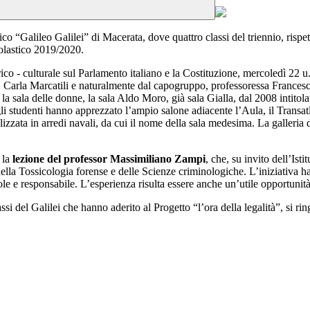
fico “Galileo Galilei” di Macerata, dove quattro classi del triennio, risp
colastico 2019/2020.
torico - culturale sul Parlamento italiano e la Costituzione, mercoledì 2
 Carla Marcatili e naturalmente dal capogruppo, professoressa Francesca 
la sala delle donne, la sala Aldo Moro, già sala Gialla, dal 2008 intitola
li studenti hanno apprezzato l’ampio salone adiacente l’Aula, il Transatl
ializzata in arredi navali, da cui il nome della sala medesima. La galleria
 la
lezione del professor Massimiliano Zampi
, che, su invito dell’Ist
lla Tossicologia forense e delle Scienze criminologiche. L’iniziativa ha af
vole e responsabile. L’esperienza risulta essere anche un’utile opportuni
lassi del Galilei che hanno aderito al Progetto “l’ora della legalità”, si r