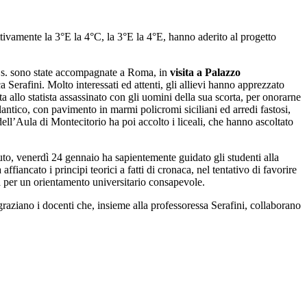
ettivamente la 3°E la 4°C, la 3°E la 4°E, hanno aderito al progetto
2 u.s. sono state accompagnate a Roma, in
visita a Palazzo
Serafini. Molto interessati ed attenti, gli allievi hanno apprezzato
ta allo statista assassinato con gli uomini della sua scorta, per onorarne
antico, con pavimento in marmi policromi siciliani ed arredi fastosi,
 dell’Aula di Montecitorio ha poi accolto i liceali, che hanno ascoltato
ituto, venerdì 24 gennaio ha sapientemente guidato gli studenti alla
fiancato i principi teorici a fatti di cronaca, nel tentativo di favorire
tà per un orientamento universitario consapevole.
ingraziano i docenti che, insieme alla professoressa Serafini, collaborano