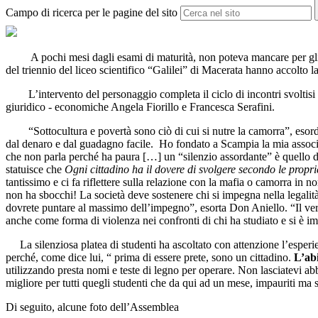
Campo di ricerca per le pagine del sito
A pochi mesi dagli esami di maturità, non poteva mancare per gli alli
del triennio del liceo scientifico “Galilei” di Macerata hanno accolto
L’intervento del personaggio completa il ciclo di incontri svoltisi nel
giuridico - economiche Angela Fiorillo e Francesca Serafini.
“Sottocultura e povertà sono ciò di cui si nutre la camorra”, esordisce 
dal denaro e dal guadagno facile. Ho fondato a Scampia la mia associ
che non parla perché ha paura […] un “silenzio assordante” è quello di
statuisce che
Ogni cittadino ha il dovere di svolgere secondo le proprie
tantissimo e ci fa riflettere sulla relazione con la mafia o camorra in n
non ha sbocchi! La società deve sostenere chi si impegna nella legalità 
dovrete puntare al massimo dell’impegno”, esorta Don Aniello. “Il vero c
anche come forma di violenza nei confronti di chi ha studiato e si è 
La silenziosa platea di studenti ha ascoltato con attenzione l’esperienz
perché, come dice lui, “ prima di essere prete, sono un cittadino.
L’abi
utilizzando presta nomi e teste di legno per operare. Non lasciatevi a
migliore per tutti quegli studenti che da qui ad un mese, impauriti ma 
Di seguito, alcune foto dell’Assemblea