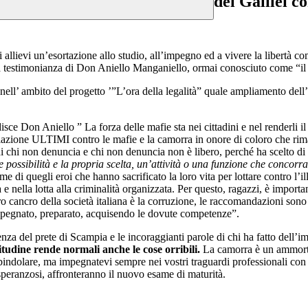
del Galilei c
evi un’esortazione allo studio, all’impegno ed a vivere la libertà come
 la testimonianza di Don Aniello Manganiello, ormai conosciuto come “il 
l’ ambito del progetto ’”L’ora della legalità” quale ampliamento dell’of
Don Aniello ” La forza delle mafie sta nei cittadini e nel renderli il pi
azione ULTIMI contro le mafie e la camorra in onore di coloro che rim
 chi non denuncia e chi non denuncia non è libero, perché ha scelto di n
 possibilità e la propria scelta, un’attività o una funzione che concorra
ome di quegli eroi che hanno sacrificato la loro vita per lottare contro l’
e nella lotta alla criminalità organizzata. Per questo, ragazzi, è importa
ancro della società italiana è la corruzione, le raccomandazioni sono il m
impegnato, preparato, acquisendo le dovute competenze”.
a del prete di Scampia e le incoraggianti parole di chi ha fatto dell’impe
tudine rende normali anche le cose orribili.
La camorra è un ammorti
bbindolare, ma impegnatevi sempre nei vostri traguardi professionali co
speranzosi, affronteranno il nuovo esame di maturità.