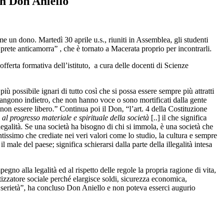
on Don Aniello
 un dono. Martedì 30 aprile u.s., riuniti in Assemblea, gli studenti
prete anticamorra” , che è tornato a Macerata proprio per incontrarli.
ferta formativa dell’istituto, a cura delle docenti di Scienze
ù possibile ignari di tutto così che si possa essere sempre più attratti
angono indietro, che non hanno voce o sono mortificati dalla gente
on essere libero.” Continua poi il Don, “l’art. 4 della Costituzione
 al progresso materiale e spirituale della società
[..] il che significa
illegalità. Se una società ha bisogno di chi si immola, è una società che
ntissimo che crediate nei veri valori come lo studio, la cultura e sempre
ale del paese; significa schierarsi dalla parte della illegalità intesa
gno alla legalità ed al rispetto delle regole la propria ragione di vita,
zzatore sociale perché elargisce soldi, sicurezza economica,
n serietà”, ha concluso Don Aniello e non poteva esserci augurio