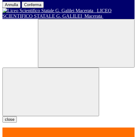
Annulla
Conferma
LICEO
SCIENTIFICO STATALE G. GALILEI
Macerata
close