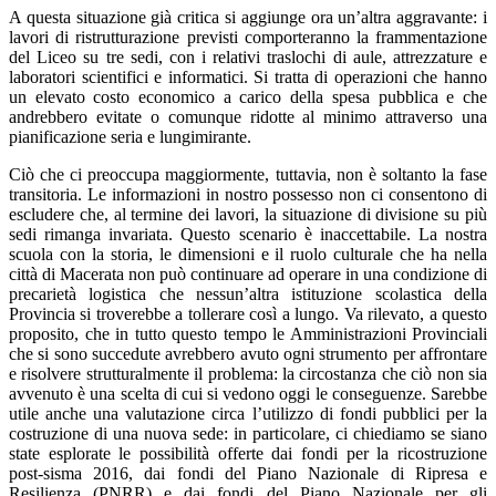
A questa situazione già critica si aggiunge ora un’altra aggravante: i
lavori di ristrutturazione previsti comporteranno la frammentazione
del Liceo su tre sedi, con i relativi traslochi di aule, attrezzature e
laboratori scientifici e informatici. Si tratta di operazioni che hanno
un elevato costo economico a carico della spesa pubblica e che
andrebbero evitate o comunque ridotte al minimo attraverso una
pianificazione seria e lungimirante.
Ciò che ci preoccupa maggiormente, tuttavia, non è soltanto la fase
transitoria. Le informazioni in nostro possesso non ci consentono di
escludere che, al termine dei lavori, la situazione di divisione su più
sedi rimanga invariata. Questo scenario è inaccettabile. La nostra
scuola con la storia, le dimensioni e il ruolo culturale che ha nella
città di Macerata non può continuare ad operare in una condizione di
precarietà logistica che nessun’altra istituzione scolastica della
Provincia si troverebbe a tollerare così a lungo. Va rilevato, a questo
proposito, che in tutto questo tempo le Amministrazioni Provinciali
che si sono succedute avrebbero avuto ogni strumento per affrontare
e risolvere strutturalmente il problema: la circostanza che ciò non sia
avvenuto è una scelta di cui si vedono oggi le conseguenze. Sarebbe
utile anche una valutazione circa l’utilizzo di fondi pubblici per la
costruzione di una nuova sede: in particolare, ci chiediamo se siano
state esplorate le possibilità offerte dai fondi per la ricostruzione
post-sisma 2016, dai fondi del Piano Nazionale di Ripresa e
Resilienza (PNRR) e dai fondi del Piano Nazionale per gli