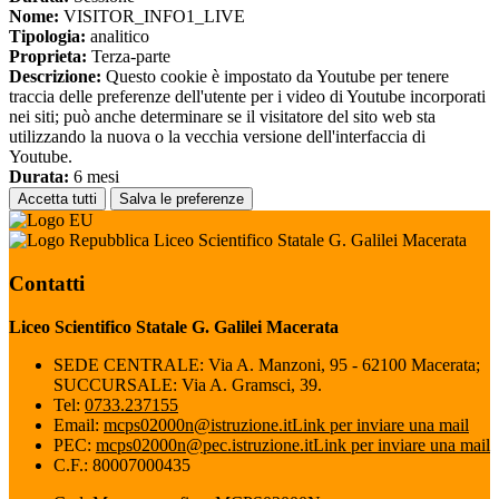
Nome:
VISITOR_INFO1_LIVE
Tipologia:
analitico
Proprieta:
Terza-parte
Descrizione:
Questo cookie è impostato da Youtube per tenere
traccia delle preferenze dell'utente per i video di Youtube incorporati
nei siti; può anche determinare se il visitatore del sito web sta
utilizzando la nuova o la vecchia versione dell'interfaccia di
Youtube.
Durata:
6 mesi
Accetta tutti
Salva le preferenze
Liceo Scientifico Statale G. Galilei Macerata
Contatti
Liceo Scientifico Statale G. Galilei Macerata
SEDE CENTRALE: Via A. Manzoni, 95 - 62100 Macerata;
SUCCURSALE: Via A. Gramsci, 39.
Tel:
0733.237155
Email:
mcps02000n@istruzione.it
Link per inviare una mail
PEC:
mcps02000n@pec.istruzione.it
Link per inviare una mail
C.F.: 80007000435