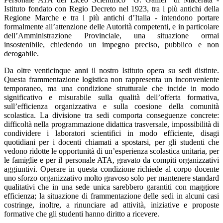
Istituto fondato con Regio Decreto nel 1923, tra i più antichi della
Regione Marche e tra i più antichi d’Italia - intendono portare
formalmente all’attenzione delle Autorità competenti, e in particolare
dell’Amministrazione Provinciale, una situazione ormai
insostenibile, chiedendo un impegno preciso, pubblico e non
derogabile.
Da oltre venticinque anni il nostro Istituto opera su sedi distinte.
Questa frammentazione logistica non rappresenta un inconveniente
temporaneo, ma una condizione strutturale che incide in modo
significativo e misurabile sulla qualità dell’offerta formativa,
sull’efficienza organizzativa e sulla coesione della comunità
scolastica. La divisione tra sedi comporta conseguenze concrete:
difficoltà nella programmazione didattica trasversale, impossibilità di
condividere i laboratori scientifici in modo efficiente, disagi
quotidiani per i docenti chiamati a spostarsi, per gli studenti che
vedono ridotte le opportunità di un’esperienza scolastica unitaria, per
le famiglie e per il personale ATA, gravato da compiti organizzativi
aggiuntivi. Operare in questa condizione richiede al corpo docente
uno sforzo organizzativo molto gravoso solo per mantenere standard
qualitativi che in una sede unica sarebbero garantiti con maggiore
efficienza; la situazione di frammentazione delle sedi in alcuni casi
costringe, inoltre, a rinunciare ad attività, iniziative e proposte
formative che gli studenti hanno diritto a ricevere.