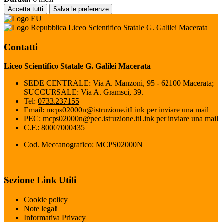
Accetta tutti
Salva le preferenze
Liceo Scientifico Statale G. Galilei Macerata
Contatti
Liceo Scientifico Statale G. Galilei Macerata
SEDE CENTRALE: Via A. Manzoni, 95 - 62100 Macerata;
SUCCURSALE: Via A. Gramsci, 39.
Tel:
0733.237155
Email:
mcps02000n@istruzione.it
Link per inviare una mail
PEC:
mcps02000n@pec.istruzione.it
Link per inviare una mail
C.F.: 80007000435
Cod. Meccanografico: MCPS02000N
Sezione Link Utili
Cookie policy
Note legali
Informativa Privacy