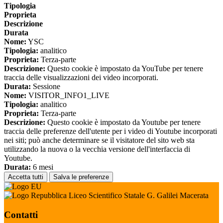
Tipologia
Proprieta
Descrizione
Durata
Nome:
YSC
Tipologia:
analitico
Proprieta:
Terza-parte
Descrizione:
Questo cookie è impostato da YouTube per tenere
traccia delle visualizzazioni dei video incorporati.
Durata:
Sessione
Nome:
VISITOR_INFO1_LIVE
Tipologia:
analitico
Proprieta:
Terza-parte
Descrizione:
Questo cookie è impostato da Youtube per tenere
traccia delle preferenze dell'utente per i video di Youtube incorporati
nei siti; può anche determinare se il visitatore del sito web sta
utilizzando la nuova o la vecchia versione dell'interfaccia di
Youtube.
Durata:
6 mesi
Accetta tutti
Salva le preferenze
Liceo Scientifico Statale G. Galilei Macerata
Contatti