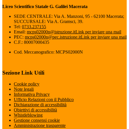
Liceo Scientifico Statale G. Galilei Macerata
SEDE CENTRALE: Via A. Manzoni, 95 - 62100 Macerata;
SUCCURSALE: Via A. Gramsci, 39.
Tel:
0733.237155
Email:
mcps02000n@istruzione.it
Link per inviare una mail
PEC:
mcps02000n@pec.istruzione.it
Link per inviare una mail
C.F.: 80007000435
Cod. Meccanografico: MCPS02000N
Sezione Link Utili
Cookie policy
Note legali
Informativa Privacy
Ufficio Relazioni con il Pubblico
Dichiarazione di accessibilità
Obiettivi di accessibilità
Whistleblowing
Gestione consensi cookie
Amministrazione trasparente