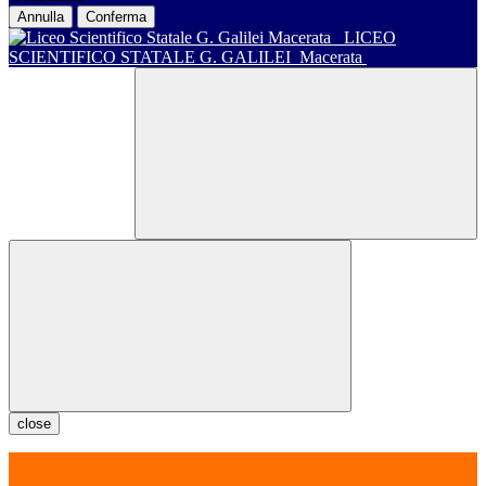
Annulla
Conferma
LICEO
SCIENTIFICO STATALE G. GALILEI
Macerata
close