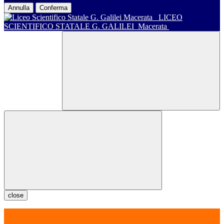
Annulla
Conferma
LICEO
SCIENTIFICO STATALE G. GALILEI
Macerata
close