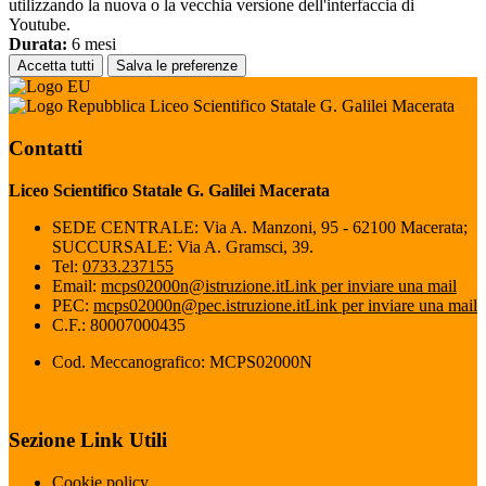
utilizzando la nuova o la vecchia versione dell'interfaccia di
Youtube.
Durata:
6 mesi
Accetta tutti
Salva le preferenze
Liceo Scientifico Statale G. Galilei Macerata
Contatti
Liceo Scientifico Statale G. Galilei Macerata
SEDE CENTRALE: Via A. Manzoni, 95 - 62100 Macerata;
SUCCURSALE: Via A. Gramsci, 39.
Tel:
0733.237155
Email:
mcps02000n@istruzione.it
Link per inviare una mail
PEC:
mcps02000n@pec.istruzione.it
Link per inviare una mail
C.F.: 80007000435
Cod. Meccanografico: MCPS02000N
Sezione Link Utili
Cookie policy