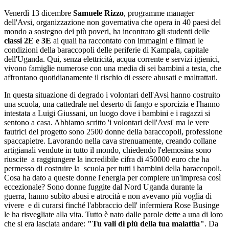
Venerdì 13 dicembre
Samuele Rizzo
, programme manager
dell'Avsi, organizzazione non governativa che opera in 40 paesi del
mondo a sostegno dei più poveri, ha incontrato gli studenti delle
classi 2E e 3E
ai quali ha raccontato con immagini e filmati le
condizioni della baraccopoli delle periferie di Kampala, capitale
dell'Uganda. Qui, senza elettricità, acqua corrente e servizi igienici,
vivono famiglie numerose con una media di sei bambini a testa, che
affrontano quotidianamente il rischio di essere abusati e maltrattati.
In questa situazione di degrado i volontari dell'Avsi hanno costruito
una scuola, una cattedrale nel deserto di fango e sporcizia e l'hanno
intestata a Luigi Giussani, un luogo dove i bambini e i ragazzi si
sentono a casa. Abbiamo scritto 'i volontari dell'Avsi' ma le vere
fautrici del progetto sono 2500 donne della baraccopoli, professione
spaccapietre. Lavorando nella cava strenuamente, creando collane
artigianali vendute in tutto il mondo, chiedendo l'elemosina sono
riuscite a raggiungere la incredibile cifra di 450000 euro che ha
permesso di costruire la scuola per tutti i bambini della baraccopoli.
Cosa ha dato a queste donne l'energia per compiere un'impresa così
eccezionale? Sono donne fuggite dal Nord Uganda durante la
guerra, hanno subìto abusi e atrocità e non avevano più voglia di
vivere e di curarsi finché l'abbraccio dell' infermiera Rose Businge
le ha risvegliate alla vita. Tutto è nato dalle parole dette a una di loro
che si era lasciata andare:
"Tu vali di più della tua malattia"
. Da