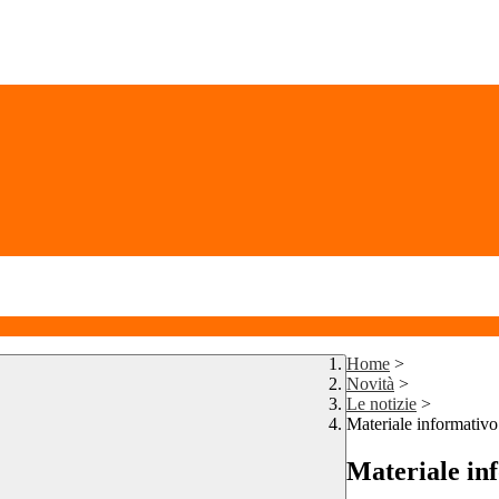
Home
>
Novità
>
Le notizie
>
Materiale informativo
Materiale in