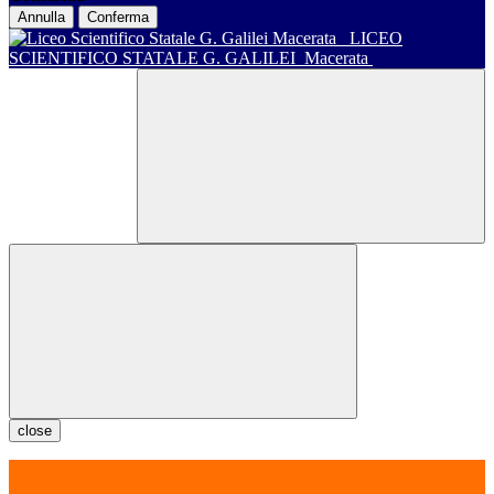
Annulla
Conferma
LICEO
SCIENTIFICO STATALE G. GALILEI
Macerata
close