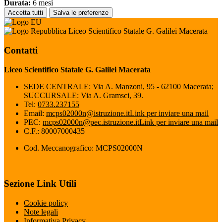
Durata:
6 mesi
Accetta tutti
Salva le preferenze
Liceo Scientifico Statale G. Galilei Macerata
Contatti
Liceo Scientifico Statale G. Galilei Macerata
SEDE CENTRALE: Via A. Manzoni, 95 - 62100 Macerata;
SUCCURSALE: Via A. Gramsci, 39.
Tel:
0733.237155
Email:
mcps02000n@istruzione.it
Link per inviare una mail
PEC:
mcps02000n@pec.istruzione.it
Link per inviare una mail
C.F.: 80007000435
Cod. Meccanografico: MCPS02000N
Sezione Link Utili
Cookie policy
Note legali
Informativa Privacy