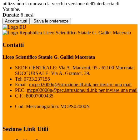
utilizzando la nuova o la vecchia versione dell'interfaccia di
Youtube.
Durata:
6 mesi
Accetta tutti
Salva le preferenze
Liceo Scientifico Statale G. Galilei Macerata
Contatti
Liceo Scientifico Statale G. Galilei Macerata
SEDE CENTRALE: Via A. Manzoni, 95 - 62100 Macerata;
SUCCURSALE: Via A. Gramsci, 39.
Tel:
0733.237155
Email:
mcps02000n@istruzione.it
Link per inviare una mail
PEC:
mcps02000n@pec.istruzione.it
Link per inviare una mail
C.F.: 80007000435
Cod. Meccanografico: MCPS02000N
Sezione Link Utili