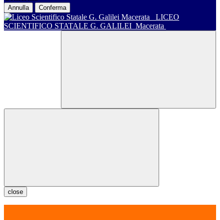
Annulla
Conferma
LICEO
SCIENTIFICO STATALE G. GALILEI
Macerata
close