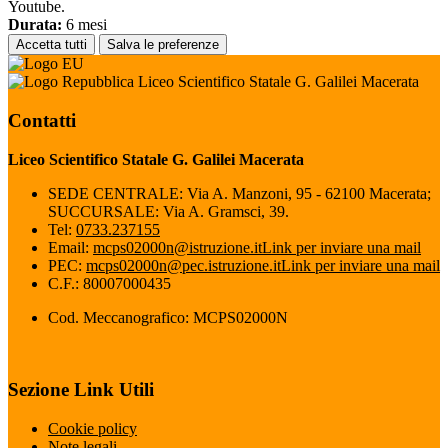
Youtube.
Durata:
6 mesi
Accetta tutti
Salva le preferenze
Liceo Scientifico Statale G. Galilei Macerata
Contatti
Liceo Scientifico Statale G. Galilei Macerata
SEDE CENTRALE: Via A. Manzoni, 95 - 62100 Macerata;
SUCCURSALE: Via A. Gramsci, 39.
Tel:
0733.237155
Email:
mcps02000n@istruzione.it
Link per inviare una mail
PEC:
mcps02000n@pec.istruzione.it
Link per inviare una mail
C.F.: 80007000435
Cod. Meccanografico: MCPS02000N
Sezione Link Utili
Cookie policy
Note legali