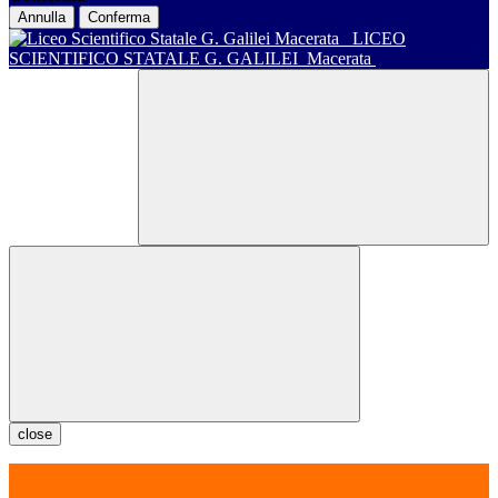
Annulla
Conferma
LICEO
SCIENTIFICO STATALE G. GALILEI
Macerata
close