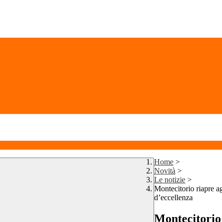
Home
>
Novità
>
Le notizie
>
Montecitorio riapre agl
d’eccellenza
Montecitorio r