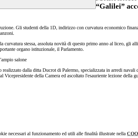
“Galilei” acc
uzione. Gli studenti della 1D, indirizzo con curvatura economico finanz
nanzoni.
urvatura stessa, assoluta novità di questo primo anno al liceo, gli allie
portante organo istituzionale, il Parlamento.
 l'ampio salone
itto realizzato dalla ditta Ducrot di Palermo, specializzata in arredi naval
dal Vicepresidente della Camera ed ascoltato l'esauriente lezione della
kie necessari al funzionamento ed utili alle finalità illustrate nella
COO