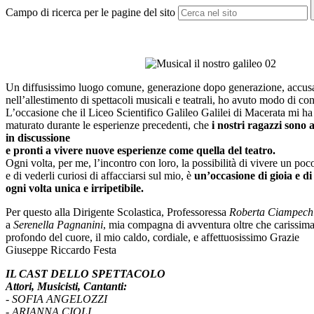
Campo di ricerca per le pagine del sito
Un diffusissimo luogo comune, generazione dopo generazione, accusa i gio
nell’allestimento di spettacoli musicali e teatrali, ho avuto modo di con
L’occasione che il Liceo Scientifico Galileo Galilei di Macerata mi ha o
maturato durante le esperienze precedenti, che
i nostri ragazzi sono al
in discussione
e pronti a vivere nuove esperienze come quella del teatro.
Ogni volta, per me, l’incontro con loro, la possibilità di vivere un po
e di vederli curiosi di affacciarsi sul mio, è
un’occasione di gioia e d
ogni volta unica e irripetibile.
Per questo alla Dirigente Scolastica, Professoressa
Roberta Ciampechi
a
Serenella Pagnanini
, mia compagna di avventura oltre che carissima 
profondo del cuore, il mio caldo, cordiale, e affettuosissimo Grazie
Giuseppe Riccardo Festa
IL CAST DELLO SPETTACOLO
Attori, Musicisti, Cantanti:
- SOFIA ANGELOZZI
- ARIANNA CIOLI