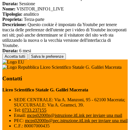
Durata:
Sessione
Nome:
VISITOR_INFO1_LIVE
Tipologia:
analitico
Proprieta:
Terza-parte
Descrizione:
Questo cookie è impostato da Youtube per tenere
traccia delle preferenze dell'utente per i video di Youtube incorporati
nei siti; può anche determinare se il visitatore del sito web sta
utilizzando la nuova o la vecchia versione dell'interfaccia di
Youtube.
Durata:
6 mesi
Accetta tutti
Salva le preferenze
Liceo Scientifico Statale G. Galilei Macerata
Contatti
Liceo Scientifico Statale G. Galilei Macerata
SEDE CENTRALE: Via A. Manzoni, 95 - 62100 Macerata;
SUCCURSALE: Via A. Gramsci, 39.
Tel:
0733.237155
Email:
mcps02000n@istruzione.it
Link per inviare una mail
PEC:
mcps02000n@pec.istruzione.it
Link per inviare una mail
C.F.: 80007000435