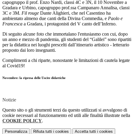
capogruppo il prof. Enzo Nardi, classi 4C e 3N, il 10 Novembre a
Gradara e Urbino, capogruppo prof.ssa Campanaro Annalisa, classi
3C e 3M.
Fil rouge
Dante Alighieri, che nel Casentino ha
ambientato almeno due canti della Divina Commedia, e
Paolo e
Francesca
a Gradara, i protagonisti del V canto dell’Inferno.
Di seguito alcune foto che immortalano l'entusiasmo con cui, dopo
un anno e mezzo di pandemia, gli studenti del “Galilei” sono ripartiti
per la didattica nei luoghi prescelti dall’itinerario artistico - letterario
proposto dai loro insegnanti.
Complimenti a chi riparte, nonostante le limitazioni di cautela legate
al Covid19!
Novembre: la ripresa delle Uscite didattiche
Notizie
Questo sito o gli strumenti terzi da questo utilizzati si avvalgono di
cookie necessari al funzionamento ed utili alle finalità illustrate nella
COOKIE POLICY
.
Personalizza
Rifiuta tutti
i cookies
Accetta tutti
i cookies