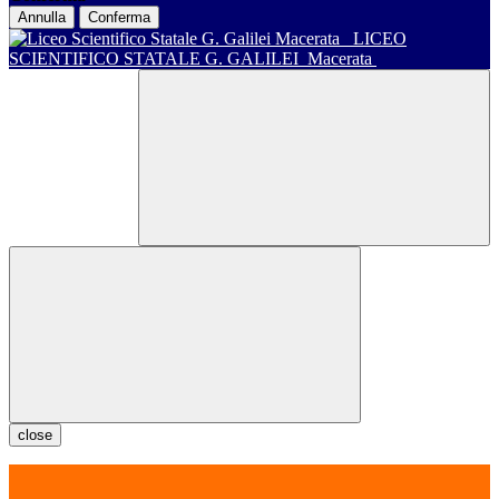
Annulla
Conferma
LICEO
SCIENTIFICO STATALE G. GALILEI
Macerata
close