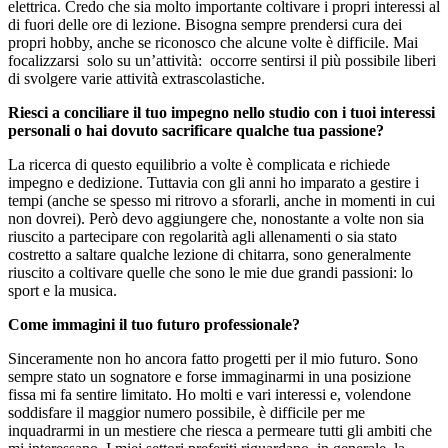
elettrica. Credo che sia molto importante coltivare i propri interessi al
di fuori delle ore di lezione. Bisogna sempre prendersi cura dei
propri hobby, anche se riconosco che alcune volte è difficile. Mai
focalizzarsi
solo su un’attività:
occorre sentirsi il più possibile liberi
di svolgere varie attività extrascolastiche.
Riesci a conciliare il tuo impegno nello studio con i tuoi interessi
personali o hai dovuto sacrificare qualche tua passione?
La ricerca di questo equilibrio a volte è complicata e richiede
impegno e dedizione. Tuttavia con gli anni ho imparato a gestire i
tempi (anche se spesso mi ritrovo a sforarli, anche in momenti in cui
non dovrei). Però devo aggiungere che, nonostante a volte non sia
riuscito a partecipare con regolarità agli allenamenti o sia stato
costretto a saltare qualche lezione di chitarra, sono generalmente
riuscito a coltivare quelle che sono le mie due grandi passioni: lo
sport e la musica.
Come immagini il tuo futuro professionale?
Sinceramente non ho ancora fatto progetti per il mio futuro. Sono
sempre stato un sognatore e forse immaginarmi in una posizione
fissa mi fa sentire limitato. Ho molti e vari interessi e, volendone
soddisfare il maggior numero possibile, è difficile per me
inquadrarmi in un mestiere che riesca a permeare tutti gli ambiti che