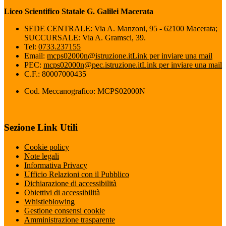
Liceo Scientifico Statale G. Galilei Macerata
SEDE CENTRALE: Via A. Manzoni, 95 - 62100 Macerata;
SUCCURSALE: Via A. Gramsci, 39.
Tel:
0733.237155
Email:
mcps02000n@istruzione.it
Link per inviare una mail
PEC:
mcps02000n@pec.istruzione.it
Link per inviare una mail
C.F.: 80007000435
Cod. Meccanografico: MCPS02000N
Sezione Link Utili
Cookie policy
Note legali
Informativa Privacy
Ufficio Relazioni con il Pubblico
Dichiarazione di accessibilità
Obiettivi di accessibilità
Whistleblowing
Gestione consensi cookie
Amministrazione trasparente