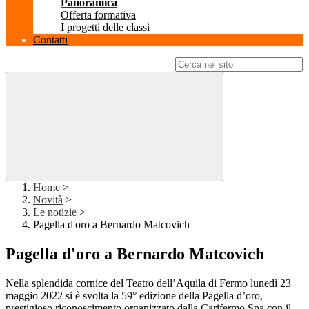
Panoramica
Offerta formativa
I progetti delle classi
Contatti
Campo di ricerca per le pagine del sito
Home
>
Novità
>
Le notizie
>
Pagella d'oro a Bernardo Matcovich
Pagella d'oro a Bernardo Matcovich
Nella splendida cornice del Teatro dell’Aquila di Fermo lunedì 23
maggio 2022 si è svolta la 59° edizione della Pagella d’oro,
prestigioso riconoscimento organizzato dalla Carifermo Spa con il