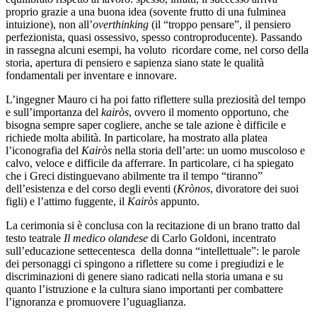
proprio grazie a una buona idea (sovente frutto di una fulminea
intuizione), non all’
overthinking
(il “troppo pensare”, il pensiero
perfezionista, quasi ossessivo, spesso controproducente). Passando
in rassegna alcuni esempi, ha voluto
ricordare come, nel corso della
storia, apertura di pensiero e sapienza siano state le qualità
fondamentali per inventare e innovare.
L’ingegner Mauro ci ha poi fatto riflettere sulla preziosità del tempo
e sull’importanza del
kairòs
, ovvero il momento opportuno, che
bisogna sempre saper cogliere, anche se tale azione è difficile e
richiede molta abilità. In particolare, ha mostrato alla platea
l’iconografia del
Kairòs
nella storia dell’arte: un uomo muscoloso e
calvo, veloce e difficile da afferrare. In particolare, ci ha spiegato
che i Greci distinguevano abilmente tra il tempo “tiranno”
dell’esistenza e del corso degli eventi (
Krònos
, divoratore dei suoi
figli) e l’attimo fuggente, il
Kairòs
appunto.
La cerimonia si è conclusa con la recitazione di un brano tratto dal
testo teatrale
Il medico olandese
di Carlo Goldoni, incentrato
sull’educazione settecentesca
della donna “intellettuale”: le parole
dei personaggi ci spingono a riflettere su come i pregiudizi e le
discriminazioni di genere siano radicati nella storia umana e su
quanto l’istruzione e la cultura siano importanti per combattere
l’ignoranza e promuovere l’uguaglianza.