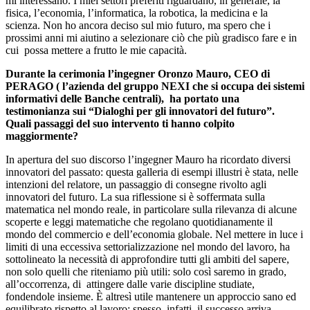
mi interessano. I miei settori preferiti riguardano, in generale, la
fisica, l’economia, l’informatica, la robotica, la medicina e la
scienza. Non ho ancora deciso sul mio futuro, ma spero che i
prossimi anni mi aiutino a selezionare ciò che più gradisco fare e in
cui
possa mettere a frutto le mie capacità.
Durante la cerimonia l’ingegner Oronzo Mauro, CEO di
PERAGO ( l’azienda del gruppo NEXI che si occupa dei sistemi
informativi delle Banche centrali),
ha portato una
testimonianza sui “Dialoghi per gli innovatori del futuro”.
Quali passaggi del suo intervento ti hanno colpito
maggiormente?
In apertura del suo discorso l’ingegner Mauro ha ricordato diversi
innovatori del passato: questa galleria di esempi illustri è stata, nelle
intenzioni del relatore, un passaggio di consegne rivolto agli
innovatori del futuro. La sua riflessione si è soffermata sulla
matematica nel mondo reale, in particolare sulla rilevanza di alcune
scoperte e leggi matematiche che regolano quotidianamente il
mondo del commercio e dell’economia globale. Nel mettere in luce i
limiti di una eccessiva settorializzazione nel mondo del lavoro, ha
sottolineato la necessità di approfondire tutti gli ambiti del sapere,
non solo quelli che riteniamo più utili: solo così saremo in grado,
all’occorrenza, di
attingere dalle varie discipline studiate,
fondendole insieme. È altresì utile mantenere un approccio sano ed
equilibrato rispetto al lavoro: spesso, infatti, il successo arriva