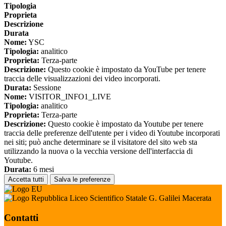
Tipologia
Proprieta
Descrizione
Durata
Nome:
YSC
Tipologia:
analitico
Proprieta:
Terza-parte
Descrizione:
Questo cookie è impostato da YouTube per tenere
traccia delle visualizzazioni dei video incorporati.
Durata:
Sessione
Nome:
VISITOR_INFO1_LIVE
Tipologia:
analitico
Proprieta:
Terza-parte
Descrizione:
Questo cookie è impostato da Youtube per tenere
traccia delle preferenze dell'utente per i video di Youtube incorporati
nei siti; può anche determinare se il visitatore del sito web sta
utilizzando la nuova o la vecchia versione dell'interfaccia di
Youtube.
Durata:
6 mesi
Accetta tutti
Salva le preferenze
Liceo Scientifico Statale G. Galilei Macerata
Contatti