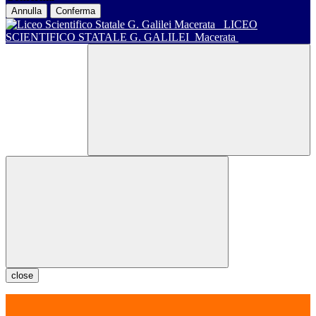
Annulla
Conferma
LICEO
SCIENTIFICO STATALE G. GALILEI
Macerata
close