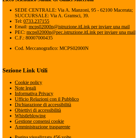
SEDE CENTRALE: Via A. Manzoni, 95 - 62100 Macerata;
SUCCURSALE: Via A. Gramsci, 39.
Tel:
0733.237155
Email:
mcps02000n@istruzione.it
Link per inviare una mail
PEC:
mcps02000n@pec.istruzione.it
Link per inviare una mail
C.F.: 80007000435
Cod. Meccanografico: MCPS02000N
Sezione Link Utili
Cookie policy
Note legali
Informativa Privacy
Ufficio Relazioni con il Pubblico
Dichiarazione di accessibilità
Obiettivi di accessibilità
Whistleblowing
Gestione consensi cookie
Amministrazione trasparente
Pagina visualizzata
456
volte