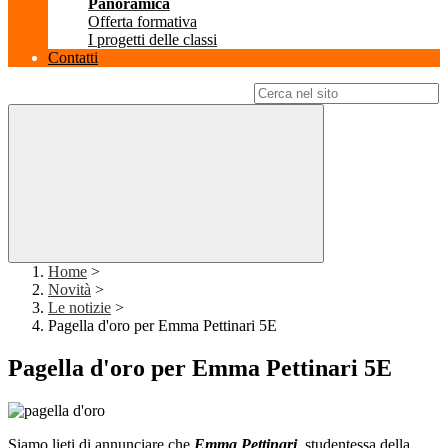
Panoramica
Offerta formativa
I progetti delle classi
Contatti
Campo di ricerca per le pagine del sito
Home
>
Novità
>
Le notizie
>
Pagella d'oro per Emma Pettinari 5E
Pagella d'oro per Emma Pettinari 5E
Siamo lieti di annunciare che
Emma Pettinari
, studentessa della