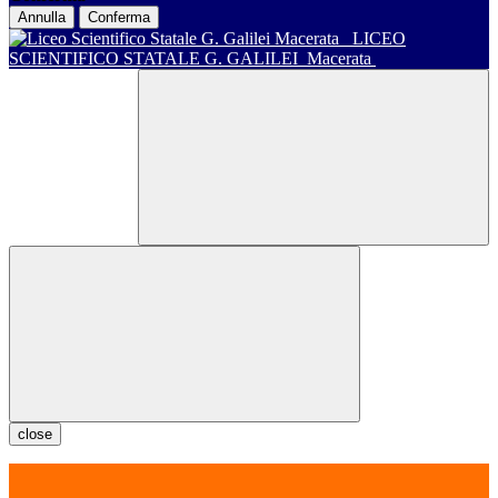
Annulla
Conferma
LICEO
SCIENTIFICO STATALE G. GALILEI
Macerata
close