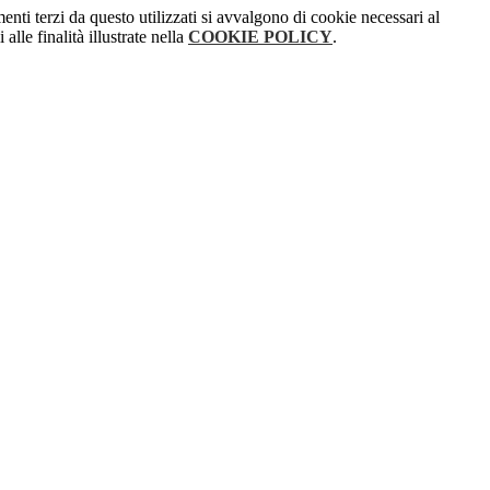
menti terzi da questo utilizzati si avvalgono di cookie necessari al
alle finalità illustrate nella
COOKIE POLICY
.