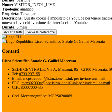
Durata:
Sessione
Nome:
VISITOR_INFO1_LIVE
Tipologia:
analitico
Proprieta:
Terza-parte
Descrizione:
Questo cookie è impostato da Youtube per tenere traccia de
nuova o la vecchia versione dell'interfaccia di Youtube.
Durata:
6 mesi
Accetta tutti
Salva le preferenze
Liceo Scientifico Statale G. Galilei Macerata
Contatti
Liceo Scientifico Statale G. Galilei Macerata
SEDE CENTRALE: Via A. Manzoni, 95 - 62100 Macerata; 
Tel:
0733.237155
Email:
mcps02000n@istruzione.it
Link per inviare una mail
PEC:
mcps02000n@pec.istruzione.it
Link per inviare una mail
C.F.: 80007000435
Cod. Meccanografico: MCPS02000N