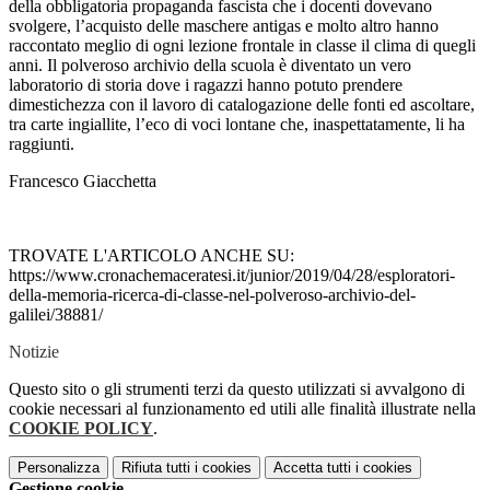
della obbligatoria propaganda fascista che i docenti dovevano
svolgere, l’acquisto delle maschere antigas e molto altro hanno
raccontato meglio di ogni lezione frontale in classe il clima di quegli
anni. Il polveroso archivio della scuola è diventato un vero
laboratorio di storia dove i ragazzi hanno potuto prendere
dimestichezza con il lavoro di catalogazione delle fonti ed ascoltare,
tra carte ingiallite, l’eco di voci lontane che, inaspettatamente, li ha
raggiunti.
Francesco Giacchetta
TROVATE L'ARTICOLO ANCHE SU:
https://www.cronachemaceratesi.it/junior/2019/04/28/esploratori-
della-memoria-ricerca-di-classe-nel-polveroso-archivio-del-
galilei/38881/
Notizie
Questo sito o gli strumenti terzi da questo utilizzati si avvalgono di
cookie necessari al funzionamento ed utili alle finalità illustrate nella
COOKIE POLICY
.
Personalizza
Rifiuta tutti
i cookies
Accetta tutti
i cookies
Gestione cookie