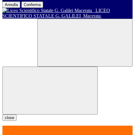
Annulla
Conferma
LICEO
SCIENTIFICO STATALE G. GALILEI
Macerata
close