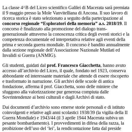
La classe 4^B del Liceo scientifico Galilei di Macerata sarà premiata
il 9 maggio presso la Mole Vanvitelliana di Ancona. Il suo lavoro di
ricerca storica è stato selezionato a seguito della partecipazione al
concorso regionale “Esploratori della memoria” a.s. 2018/19
. Il
concorso è finalizzato alla promozione del dialogo trans-
generazionale attraverso la conoscenza critica degli eventi storici e la
competenza documentale ed interpretativa relative agli eventi della
prima e seconda guerra mondiale. Il concorso è bandito annualmente
dalla sezione regionale dell’Associazione Nazionale Mutilati ed
Invalidi si Guerra (ANMIG).
Gli studenti, guidati dal
prof. Francesco Giacchetta
, hanno avuto
accesso all’archivio del Liceo, il quale, fondato nel 1923, conserva
abbondante ed interessante materiale che attende di essere riscoperto
e trasformato in narrazione. Gli archivi delle scuole di antica
fondazione, afferma il prof. Giacchetta, sono delle miniere che
sfuggono alla valorizzazione pur generosa compiuta dalle
Sovrintendenze ai beni culturali e dagli Archivi di stato.
Dai documenti d’archivio sono emerse storie personali e di istituto
coinvolgenti e relative agli anni scolastici 1938/39 (la vigilia della II
Guerra Mondiale) e 1943/44 (il 3 aprile 1944 Macerata subiva un
pesante bombardamento). I provvedimenti in difesa della razza, la
proibizione dell’uso del ‘lei’, la rendicontazione fatta dal preside