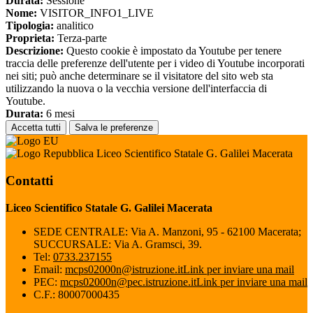
Durata:
Sessione
Nome:
VISITOR_INFO1_LIVE
Tipologia:
analitico
Proprieta:
Terza-parte
Descrizione:
Questo cookie è impostato da Youtube per tenere
traccia delle preferenze dell'utente per i video di Youtube incorporati
nei siti; può anche determinare se il visitatore del sito web sta
utilizzando la nuova o la vecchia versione dell'interfaccia di
Youtube.
Durata:
6 mesi
Accetta tutti
Salva le preferenze
Liceo Scientifico Statale G. Galilei Macerata
Contatti
Liceo Scientifico Statale G. Galilei Macerata
SEDE CENTRALE: Via A. Manzoni, 95 - 62100 Macerata;
SUCCURSALE: Via A. Gramsci, 39.
Tel:
0733.237155
Email:
mcps02000n@istruzione.it
Link per inviare una mail
PEC:
mcps02000n@pec.istruzione.it
Link per inviare una mail
C.F.: 80007000435