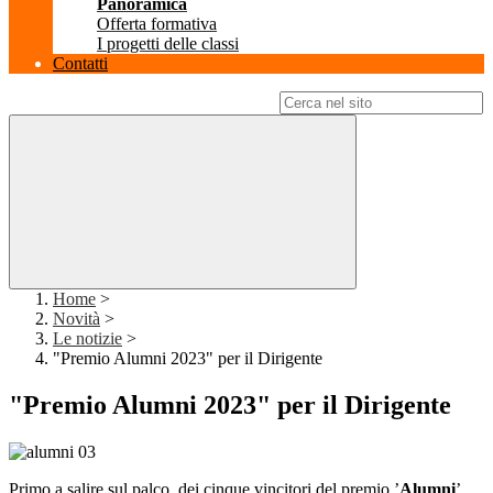
Panoramica
Offerta formativa
I progetti delle classi
Contatti
Campo di ricerca per le pagine del sito
Home
>
Novità
>
Le notizie
>
"Premio Alumni 2023" per il Dirigente
"Premio Alumni 2023" per il Dirigente
Primo a salire sul palco, dei cinque vincitori del premio ’
Alumni
’