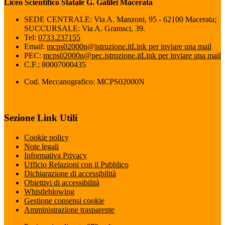
Liceo Scientifico Statale G. Galilei Macerata
SEDE CENTRALE: Via A. Manzoni, 95 - 62100 Macerata;
SUCCURSALE: Via A. Gramsci, 39.
Tel:
0733.237155
Email:
mcps02000n@istruzione.it
Link per inviare una mail
PEC:
mcps02000n@pec.istruzione.it
Link per inviare una mail
C.F.: 80007000435
Cod. Meccanografico: MCPS02000N
Sezione Link Utili
Cookie policy
Note legali
Informativa Privacy
Ufficio Relazioni con il Pubblico
Dichiarazione di accessibilità
Obiettivi di accessibilità
Whistleblowing
Gestione consensi cookie
Amministrazione trasparente