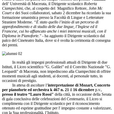
dell’ Università di Macerata, il Dirigente scolastico
Roberta
Ciampechini
, che, al cospetto del Magnifico Rettore,
John Mc
Court
e dei Suoi collaboratori, sabato 2 dicembre ha ricordato la sua
formazione umanistica presso la Facoltà di Lingue e Letterature
Straniere Moderne.
“È stato quello l’inizio di un percorso di
approfondimento e di studio delle due lingue, l’Inglese ed il
Francese, cui ho affiancato anche i miei interessi musicali, con il
Diploma in Pianoforte."
- ha aggiunto il Dirigente scolastico dal
palco del Cineteatro Italia, dove si è svolta la cerimonia di consegna
dei premi.
In realtà gli impegni professionali attuali di Dirigente di due
Istituti, il Liceo scientifico “G. Galilei” ed il Convitto Nazionale "G.
Leopardi" di Macerata, non impediscono alla Ciampechini di offrire
momenti musicali agli studenti, ai docenti, al personale tutto, in
occasioni di prestigio.
In attesa di ascoltare l’
interpretazione di Mozart, Concerto
per pianoforte ed orchestra k 467 n. 21
il
16 dicembre
p.v.,
presso il teatro “Lauro Rossi"
della città, in occasione della Serata
di gala conclusiva delle celebrazioni del Centenario, il Liceo si
complimenta con il Dirigente scolastico per il riconoscimento
ottenuto ed esprime gratitudine per l' impegno costante a valorizzare,
con la Sua professionalità, l’Istituto.