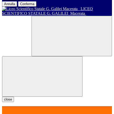
Annulla
Conferma
LICEO
SCIENTIFICO STATALE G. GALILEI
Macerata
close