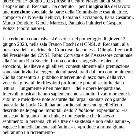
mercoledì 1
giugno 2023 presso il Centro Nazionale di Studi
Leopardiani di Recanati,
ha ottenuto – per l’
originalità
del lavoro –
una
menzione speciale
da parte della Commissione esaminatrice,
composta da Novella Bellucci, Fabiana Cacciapuoti, Ilaria Cesaroni,
Marco Dondero, Gioele Marozzi, Pantaleo Palmieri e Gaspare
Polizzi (coordinatore).
La cerimonia conclusiva si è svolta
nel pomeriggio di giovedì 2
giugno 2023, nella sala Franco Foschi del CNSL di Recanati, alla
presenza della madrina del Concorso, la contessa Olimpia Leopardi,
del Presidente del CNSL Fabio Corvatta e dell’Assessore comunale
alla Cultura Rita Soccio. In una cornice suggestiva e piena di
emozioni,
le allieve e gli allievi, contestualmente alla premiazione,
sono stati invitati a leggere alcuni passi, tratti dai loro componimenti.
Ciò ha consentito al pubblico intervenuto di ascoltare, dalla viva
voce dei giovani, le riflessioni profonde e potenti scaturite dalla
lettura – lungamente e ben meditata – delle opere leopardiane.
Intervalli musicali hanno sapientemente scandito
i vari momenti: le
sublimi e melodiose note scaturite dall’arpa,
suonata con grande
maestria da Lucia Galli, hanno sortito sui presenti quell’effetto
descritto nelle pagine immortali dello
Zibaldone
leopardiano:
«la
musica», in quanto «non imita e non esprime che lo stesso
sentimento in persona, ch’ella trae da se stessa e non dalla natura»,
«agisce immediatamente sull’anima» e «produce a prima giunta
nell’animo un ricreamento».