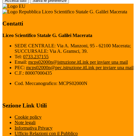
Accetta tutti
Salva le preferenze
Liceo Scientifico Statale G. Galilei Macerata
Contatti
Liceo Scientifico Statale G. Galilei Macerata
SEDE CENTRALE: Via A. Manzoni, 95 - 62100 Macerata;
SUCCURSALE: Via A. Gramsci, 39.
Tel:
0733.237155
Email:
mcps02000n@istruzione.it
Link per inviare una mail
PEC:
mcps02000n@pec.istruzione.it
Link per inviare una mail
C.F.: 80007000435
Cod. Meccanografico: MCPS02000N
Sezione Link Utili
Cookie policy
Note legali
Informativa Privacy
Ufficio Relazioni con il Pubblico