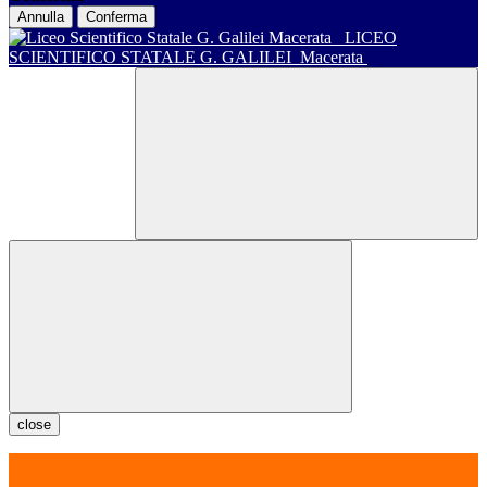
Annulla
Conferma
LICEO
SCIENTIFICO STATALE G. GALILEI
Macerata
close