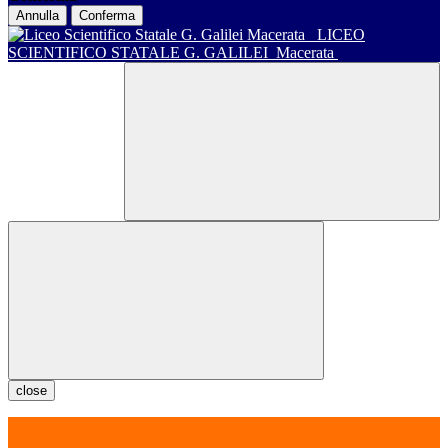
Annulla
Conferma
LICEO
SCIENTIFICO STATALE G. GALILEI
Macerata
close