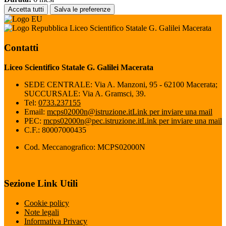
Accetta tutti
Salva le preferenze
Liceo Scientifico Statale G. Galilei Macerata
Contatti
Liceo Scientifico Statale G. Galilei Macerata
SEDE CENTRALE: Via A. Manzoni, 95 - 62100 Macerata;
SUCCURSALE: Via A. Gramsci, 39.
Tel:
0733.237155
Email:
mcps02000n@istruzione.it
Link per inviare una mail
PEC:
mcps02000n@pec.istruzione.it
Link per inviare una mail
C.F.: 80007000435
Cod. Meccanografico: MCPS02000N
Sezione Link Utili
Cookie policy
Note legali
Informativa Privacy