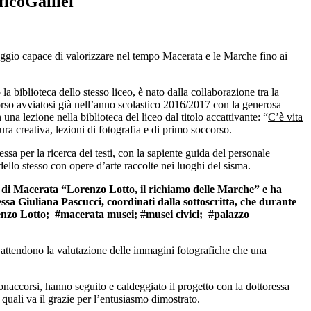
ficoGalilei
naggio capace di valorizzare nel tempo Macerata e le Marche fino ai
a biblioteca dello stesso liceo, è nato dalla collaborazione tra la
orso avviatosi già nell’anno scolastico 2016/2017 con la generosa
 una lezione nella biblioteca del liceo dal titolo accattivante: “
C’è vita
ttura creativa, lezioni di fotografia e di primo soccorso.
ssa per la ricerca dei testi, con la sapiente guida del personale
dello stesso con opere d’arte raccolte nei luoghi del sisma.
di Macerata “Lorenzo Lotto, il richiamo delle Marche” e ha
ressa Giuliana Pascucci, coordinati dalla sottoscritta, che durante
orenzo Lotto; #macerata musei; #musei civici; #palazzo
te attendono la valutazione delle immagini fotografiche che una
onaccorsi, hanno seguito e caldeggiato il progetto con la dottoressa
 quali va il grazie per l’entusiasmo dimostrato.