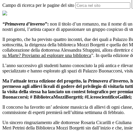
Campo di ricerca per le pagine del sito
“Primavera d’inverno
”:
non il titolo d’un romanzo, ma il nome di un 
nostri giorni, l’artista capace di appassionare un gruppo cospicuo di stu
Il progetto, che ha previsto quattro incontri, due dei quali a Palazzo Bu
sottoscritta, la dirigenza della biblioteca Mozzi Borgetti e quella de
collaborazione della dottoressa Alessandra Sfrappini, allora direttrice
su Marte? Proviamo ad esplorare una biblioteca
”. In quella edizione de
L’anno successivo gli studenti hanno conosciuto la più antica e rilevant
specializzato e hanno esplorato gli spazi di Palazzo Buonaccorsi, visita
Ma l’attuale terza edizione del progetto, la
Primavera d’inverno,
h
permesso agli allievi liceali di godere del privilegio di visitarla 
la visita della stessa ha lanciato un contest fotografico per pre
Buonaccorsi; # BibliotecaMozziBorgetti; #LiceoscientificoGalile
Il concorso ha favorito un’ adesione massiccia di allievi di ogni class
commissione di esperti premierà nell’ultima settimana di febbraio.
Un sincero ringraziamento alle dottoresse Rosaria Cicarilli e Giuliana 
Meri Petrini della Biblioteca Mozzi Borgetti sin dall’inizio e che, insi