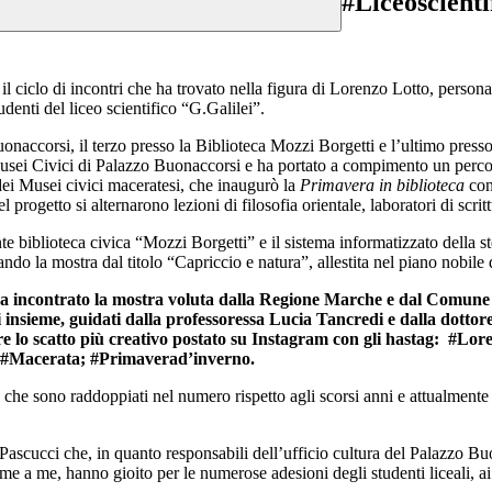
#Liceoscienti
il ciclo di incontri che ha trovato nella figura di Lorenzo Lotto, perso
denti del liceo scientifico “G.Galilei”.
onaccorsi, il terzo presso la Biblioteca Mozzi Borgetti e l’ultimo presso l
i Musei Civici di Palazzo Buonaccorsi e ha portato a compimento un perc
 dei Musei civici maceratesi, che inaugurò la
Primavera in biblioteca
con
l progetto si alternarono lezioni di filosofia orientale, laboratori di scri
e biblioteca civica “Mozzi Borgetti” e il sistema informatizzato della ste
ndo la mostra dal titolo “Capriccio e natura”, allestita nel piano nobile 
a incontrato la mostra voluta dalla Regione Marche e dal Comune 
tutti insieme, guidati dalla professoressa Lucia Tancredi e dalla dotto
miare lo scatto più creativo postato su Instagram con gli hastag: #L
i; #Macerata; #Primaverad’inverno.
e, che sono raddoppiati nel numero rispetto agli scorsi anni e attualmen
Pascucci che, in quanto responsabili dell’ufficio cultura del Palazzo Bu
eme a me, hanno gioito per le numerose adesioni degli studenti liceali, ai