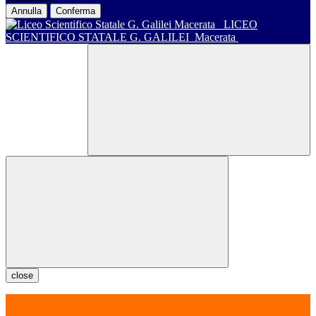
Annulla
Conferma
LICEO
SCIENTIFICO STATALE G. GALILEI
Macerata
close