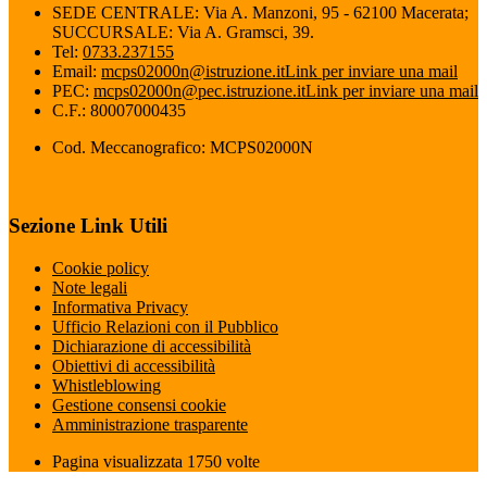
SEDE CENTRALE: Via A. Manzoni, 95 - 62100 Macerata;
SUCCURSALE: Via A. Gramsci, 39.
Tel:
0733.237155
Email:
mcps02000n@istruzione.it
Link per inviare una mail
PEC:
mcps02000n@pec.istruzione.it
Link per inviare una mail
C.F.: 80007000435
Cod. Meccanografico: MCPS02000N
Sezione Link Utili
Cookie policy
Note legali
Informativa Privacy
Ufficio Relazioni con il Pubblico
Dichiarazione di accessibilità
Obiettivi di accessibilità
Whistleblowing
Gestione consensi cookie
Amministrazione trasparente
Pagina visualizzata
1750
volte