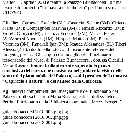
Martedì 17 aprile u.s. si è tenuta a Palazzo Buonaccorsi l’ultima
lezione del progetto “Primavera in biblioteca” per l’anno scolastico
2017/2018.
Gli allievi Carnevali Rachele (3L); Castricini Selene (3M); Ciriaco
Marta (3M); Compagnoni Martina (3M); Fermani Riccardo (3M);
Fiorelli Giorgia(3M);Giustozzi Federico (3M); Massei Federica
(2L)Morresi Angelica (1M); Nespeca Matteo (3M); Pietrella
Veronica (3M); Rana Ali Ijaz (3M); Scauda Alessandra (3L) Tiberi
Alessio (2 L), ritratti nella foto con l’insegnante referente del
progetto, prof.ssa Giuseppina Capodaglio ed il funzionario
responsabile dei Musei di Palazzo Buonaccorsi , dott.ssa Cicarilli
Maria Rosaria,
hanno brillantemente superato la prova
conclusiva del corso, che consisteva nel guidare la visita delle
stanze del piano nobile del Palazzo, ospiti peraltro della mostra
“Capriccio e natura”, e del Museo della Carrozza.
Agli allievi i complimenti dell’insegnante e del funzionario del
Palazzo, dott.ssa Cicarilli Maria Rosaria, e della dott.ssa Meri
Petrini, funzionario della Biblioteca Comunale “Mozzi Borgetti”.
guide bonaccorsi 2018 003.png.jpg
guide bonaccorsi 2018 002.png.jpg
guide bonaccorsi 2018 001.png