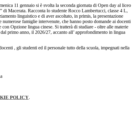
enica 11 gennaio si è svolta la seconda giornata di Open day al liceo
ei” di Macerata. Racconta lo studente Rocco Lambertucci, classe 4 L,
nziamento linguistico e di aver ascoltato, in primis, la presentazione
elle numerose famiglie intervenute, che hanno posto domande ai docenti
 con Opzione lingua cinese. Si tratterà di studiare - oltre alle materie
e dal primo anno, il 2026/27, accanto all’ approfondimento in lingua
 docenti
, gli studenti
ed il personale tutto della scuola
,
impegnat
i
nella
KIE POLICY
.