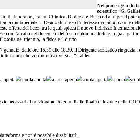
Nel pomeriggio di dom
scientifico “G. Galil
tutti i laboratori, tra cui Chimica, Biologia e Fisica ed altri per il pote
l’aula multimediale 1. Degno di rilievo l’interesse dei più giovani e d
ste offerte dal liceo, tra le quali spicca il nuovo Indirizzo Internazionale
se con l’ausilio del docente e dell’esercitatore madrelingua già a partir
osofia nel triennio, la fisica e il diritto.
7 gennaio, dalle ore 1
5.3
0 alle 1
8.
30,
il Dirigente scolastico
ringrazia
i
 tutti coloro che
vorranno iscriversi al “Galilei”.
kie necessari al funzionamento ed utili alle finalità illustrate nella
COO
attaforma e non è possibile disabilitarli.