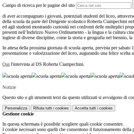
Campo di ricerca per le pagine del sito
di aver accompagnato i giovani, potenziali studenti del liceo, attraverso 
della scuola da parte del Dirigente scolastico Roberta Ciampechini nel
ed agli studenti mostrando curiosità nei confronti delle molteplici propo
presenti nell’Indirizzo Nuovo Ordinamento - la lingua e la cultura cine
inglese di diverse discipline, come la storia e geografia nel biennio, la fil
In
attesa d
e
lla
prossim
a
giornata di scuola aperta
,
previst
a
per sabato 1
presentazione e valorizzazione del liceo,
auguran
do
una felice scelta a
Qui
l'intervista al DS Roberta Ciampechini.
Notizie
Questo sito o gli strumenti terzi da questo utilizzati si avvalgono di coo
Personalizza
Rifiuta tutti
i cookies
Accetta tutti
i cookies
Gestione cookie
In questa schermata è possibile scegliere quali cookie consentire.
I cookie necessari sono quelli che consentono il funzionamento della pi