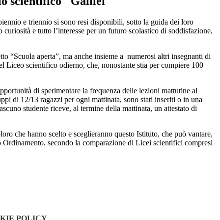
lo scientifico "Galilei"
nnio e triennio si sono resi disponibili, sotto la guida dei loro
curiosità e tutto l’interesse per un futuro scolastico di soddisfazione,
etto “Scuola aperta”, ma anche insieme a
numerosi altri insegnanti di
del Liceo scientifico odierno, che, nonostante stia per compiere 100
pportunità di sperimentare la frequenza delle lezioni mattutine al
ppi di 12/13 ragazzi per ogni mattinata, sono stati inseriti o in una
scuno studente riceve, al termine della mattinata, un attestato di
coloro che hanno scelto e sceglieranno questo Istituto, che può vantare,
zzo Ordinamento, secondo la comparazione di Licei scientifici compresi
KIE POLICY
.