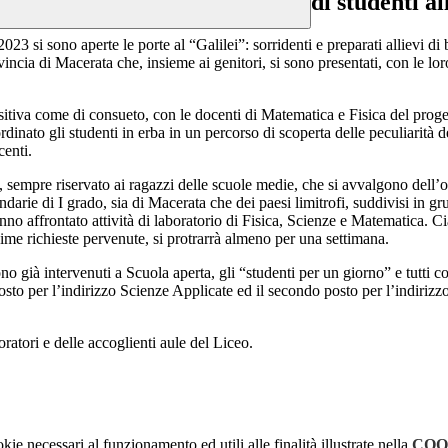
di studenti al
 sono aperte le porte al “Galilei”: sorridenti e preparati allievi di bie
cia di Macerata che, insieme ai genitori, si sono presentati, con le loro 
sitiva come di consueto, con le docenti di Matematica e Fisica del prog
dinato gli studenti in erba in un percorso di scoperta delle peculiarità 
centi.
, sempre riservato ai ragazzi delle scuole medie, che si avvalgono dell’o
darie di I grado, sia di Macerata che dei paesi limitrofi, suddivisi in gru
no affrontato attività di laboratorio di Fisica, Scienze e Matematica. Cia
ime richieste pervenute, si protrarrà almeno per una settimana.
sono già intervenuti a Scuola aperta, gli “studenti per un giorno” e tutti 
osto per l’indirizzo Scienze Applicate ed il secondo posto per l’indiri
oratori e delle accoglienti aule del Liceo.
kie necessari al funzionamento ed utili alle finalità illustrate nella
COO