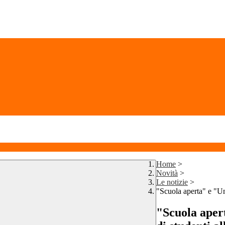
Home
>
Novità
>
Le notizie
>
"Scuola aperta" e "Un 
"Scuola apert