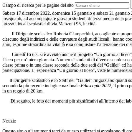
Campo di ricerca per le pagine del sito
Sabato 17 dicembre 2022, domenica 15 gennaio e sabato 21 gennaio 2023 si
insegnanti, ad accompagnare giovani studenti di terza media della provin
presso i locali scolastici di via Manzoni 95, in città.
Il Dirigente scolastico Roberta Ciampechini, accogliente e propo
ciascuno degli indirizzi e delle curvature degli studi liceali,
hanno coor
anni, esprime straordinaria vitalità e sa conquistare l’attenzione dei dis
L
unedì 16 u.s. si è avviato anche il progetto “Un giorno al liceo”
Liceo per un’intera giornata. Numerosi studenti
di diverse scuole secon
classe prima o in una classe seconda delle due sedi del “Galilei” ed han
partecipazione. L' esperienza “Un giorno al liceo", viste le numerosiss
Il Dirigente scolastico e lo Staff del “Galilei” ringraziano quanti 
secondo la più recente indagine nazionale
Eduscopio 2022,
il primo p
in un raggio di 20 km.
Di seguito, le foto dei momenti più significativi all’interno dei lab
Notizie
Questo sito o gli strumenti terzi da questo utilizzati si avvalgono di coo