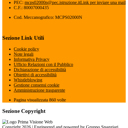
PEC:
mcps02000n@pec.istruzione.it
Link per inviare una mail
C.F.: 80007000435
Cod. Meccanografico: MCPS02000N
Sezione Link Utili
Cookie policy
Note legali
Informativa Privacy
Ufficio Relazioni con il Pubblico
Dichiarazione di accessibilità
Obiettivi di accessibilità
Whistleblowing
Gestione consensi cookie
Amministrazione trasparente
Pagina visualizzata
860
volte
Sezione Copyright
Copyright 2026 | Engineered and powered by Gruppo Spaggiari