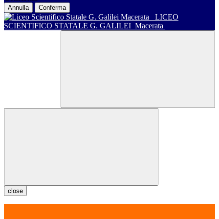
Annulla
Conferma
LICEO
SCIENTIFICO STATALE G. GALILEI
Macerata
close