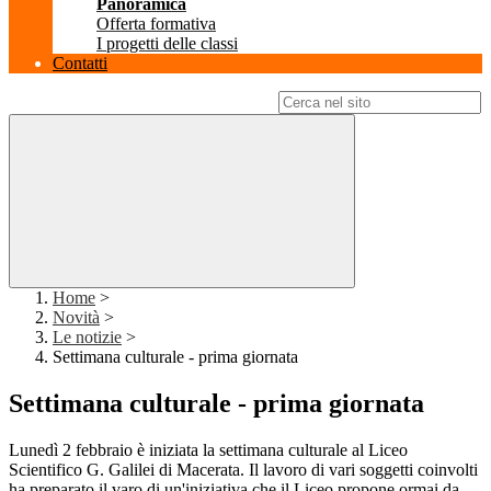
Panoramica
Offerta formativa
I progetti delle classi
Contatti
Campo di ricerca per le pagine del sito
Home
>
Novità
>
Le notizie
>
Settimana culturale - prima giornata
Settimana culturale - prima giornata
Lunedì 2 febbraio è iniziata la settimana culturale al Liceo
Scientifico G. Galilei di Macerata. Il lavoro di vari soggetti coinvolti
ha preparato il varo di un'iniziativa che il Liceo propone ormai da