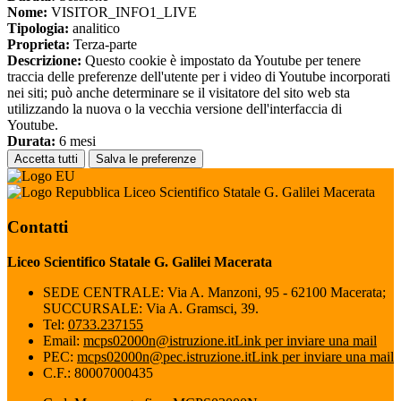
Nome:
VISITOR_INFO1_LIVE
Tipologia:
analitico
Proprieta:
Terza-parte
Descrizione:
Questo cookie è impostato da Youtube per tenere
traccia delle preferenze dell'utente per i video di Youtube incorporati
nei siti; può anche determinare se il visitatore del sito web sta
utilizzando la nuova o la vecchia versione dell'interfaccia di
Youtube.
Durata:
6 mesi
Accetta tutti
Salva le preferenze
Liceo Scientifico Statale G. Galilei Macerata
Contatti
Liceo Scientifico Statale G. Galilei Macerata
SEDE CENTRALE: Via A. Manzoni, 95 - 62100 Macerata;
SUCCURSALE: Via A. Gramsci, 39.
Tel:
0733.237155
Email:
mcps02000n@istruzione.it
Link per inviare una mail
PEC:
mcps02000n@pec.istruzione.it
Link per inviare una mail
C.F.: 80007000435