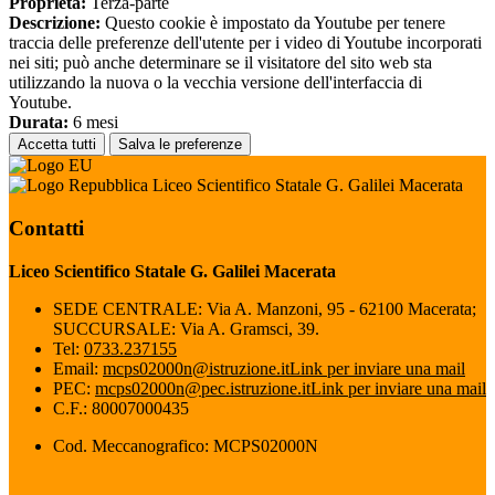
Proprieta:
Terza-parte
Descrizione:
Questo cookie è impostato da Youtube per tenere
traccia delle preferenze dell'utente per i video di Youtube incorporati
nei siti; può anche determinare se il visitatore del sito web sta
utilizzando la nuova o la vecchia versione dell'interfaccia di
Youtube.
Durata:
6 mesi
Accetta tutti
Salva le preferenze
Liceo Scientifico Statale G. Galilei Macerata
Contatti
Liceo Scientifico Statale G. Galilei Macerata
SEDE CENTRALE: Via A. Manzoni, 95 - 62100 Macerata;
SUCCURSALE: Via A. Gramsci, 39.
Tel:
0733.237155
Email:
mcps02000n@istruzione.it
Link per inviare una mail
PEC:
mcps02000n@pec.istruzione.it
Link per inviare una mail
C.F.: 80007000435
Cod. Meccanografico: MCPS02000N