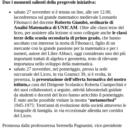
Due i momenti salienti della pregevole iniziativa:
sabato 27 novembre si è tenuta on line, alle ore 12.00,
laconferenza sul grande matematico medievale Leonardo
Fibonacci del docente
Roberto Giambò, ordinario di
Analisi Matematica di UNICAM
. Oltre alle classi terze del
liceo, per assistere alla lezione si sono collegate anche
le classi
terze della scuola secondaria di primo grado,
che hanno
ascoltato con interesse la storia di Fibonacci, figlio di un
mercante con la grande passione per la matematica e per i
numeri, autore del Liber Abbaci, oggi considerato uno dei più
importanti trattati di algebra e geometria, testo di rilevante
importanza nello sviluppo della matematica.
sabato 27 novembre, nel pomeriggio, presso la sede
succursale del Liceo, in via Gramsci 39, si è svolta, in
presenza, la
presentazione dell’offerta formativa del nostro
istituto,
a cura del Dirigente Scolastico Roberta Ciampechini e
dei suoi collaboratori; a seguire, attività laboratoriali guidate
da studenti e docenti del liceo hanno arricchito il pomeriggio.
È stato anche possibile visitare la mostra “
metamorfosi”
1945-1975: Trent'anni di evoluzione della società attraverso le
fotografie di famiglia. in via eccezionale allestita nei corridoi
del Liceo.
Promossa dalla professoressa Serenella Pagnanini, vice-presidente