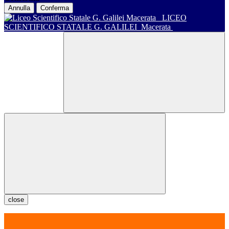
Annulla
Conferma
LICEO
SCIENTIFICO STATALE G. GALILEI
Macerata
close