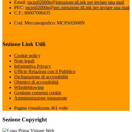
Email:
mcps02000n@istruzione.it
Link per inviare una mail
PEC:
mcps02000n@pec.istruzione.it
Link per inviare una mail
C.F.: 80007000435
Cod. Meccanografico: MCPS02000N
Sezione Link Utili
Cookie policy
Note legali
Informativa Privacy
Ufficio Relazioni con il Pubblico
Dichiarazione di accessibilità
Obiettivi di accessibilità
Whistleblowing
Gestione consensi cookie
Amministrazione trasparente
Pagina visualizzata
461
volte
Sezione Copyright