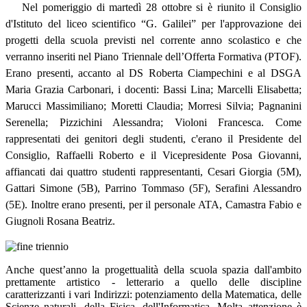
Nel pomeriggio di martedì 28 ottobre si è riunito il Consiglio
d'Istituto del liceo scientifico “G. Galilei” per l'approvazione dei
progetti della scuola previsti nel corrente anno scolastico e che
verranno inseriti nel Piano Triennale dell’Offerta Formativa (PTOF).
Erano presenti, accanto al DS Roberta Ciampechini e al DSGA
Maria Grazia Carbonari, i docenti:
Bassi Lina; Marcelli Elisabetta;
Marucci Massimiliano; Moretti Claudia; Morresi Silvia; Pagnanini
Serenella; Pizzichini Alessandra; Violoni Francesca. Come
rappresentati dei genitori degli studenti, c'erano il Presidente del
Consiglio, Raffaelli Roberto e il Vicepresidente Posa Giovanni,
affiancati dai quattro studenti rappresentanti, Cesari Giorgia (5M),
Gattari Simone (5B), Parrino Tommaso (5F), Serafini Alessandro
(5E). Inoltre erano presenti, per il personale ATA, Camastra Fabio e
Giugnoli Rosan
a Beatriz.
Anche quest’anno la progettualità della scuola spazia dall'ambito
prettamente artistico - letterario a q
uello delle discipline
caratterizzanti i vari Indirizzi: potenziamento della Matematica, delle
Scienze naturali, della Fisica, dell'Informatica. Molta attenzione è