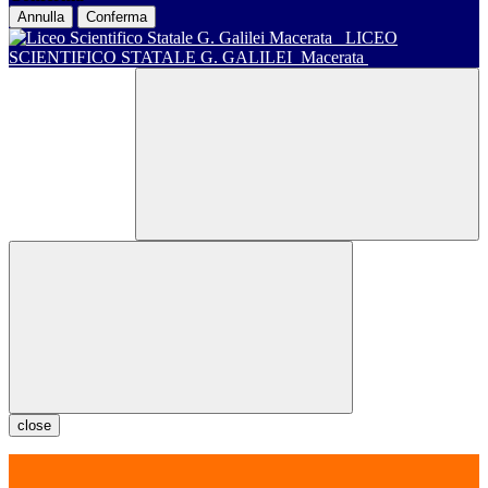
Annulla
Conferma
LICEO
SCIENTIFICO STATALE G. GALILEI
Macerata
close