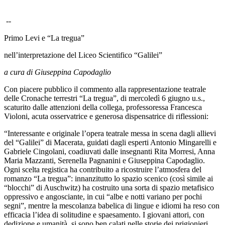
--
Primo Levi e “La tregua”
nell’interpretazione del Liceo Scientifico “Galilei”
a cura di Giuseppina Capodaglio
Con piacere pubblico il commento alla rappresentazione teatrale
delle Cronache terrestri “La tregua”, di mercoledì 6 giugno u.s.,
scaturito dalle attenzioni della collega, professoressa Francesca
Violoni, acuta osservatrice e generosa dispensatrice di riflessioni:
“Interessante e originale l’opera teatrale messa in scena dagli allievi
del “Galilei” di Macerata, guidati dagli esperti Antonio Mingarelli e
Gabriele Cingolani, coadiuvati dalle insegnanti Rita Morresi, Anna
Maria Mazzanti, Serenella Pagnanini e Giuseppina Capodaglio.
Ogni scelta registica ha contribuito a ricostruire l’atmosfera del
romanzo “La tregua”: innanzitutto lo spazio scenico (così simile ai
“blocchi” di Auschwitz) ha costruito una sorta di spazio metafisico
oppressivo e angosciante, in cui “albe e notti variano per pochi
segni”, mentre la mescolanza babelica di lingue e idiomi ha reso con
efficacia l’idea di solitudine e spaesamento. I giovani attori, con
dedizione e umanità, si sono ben calati nelle storie dei prigionieri,