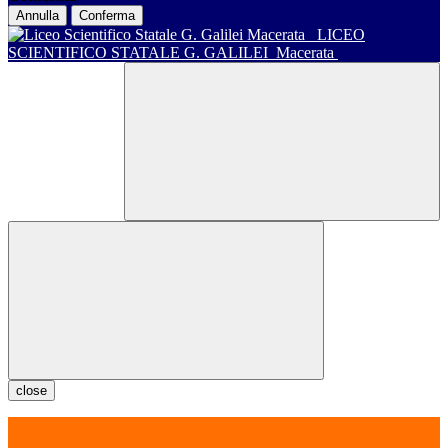
Annulla
Conferma
LICEO
SCIENTIFICO STATALE G. GALILEI
Macerata
close