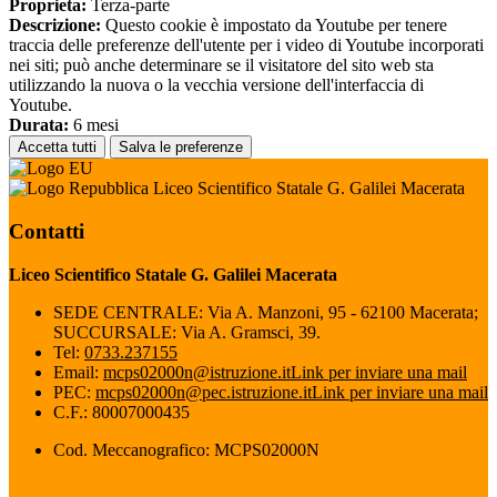
Proprieta:
Terza-parte
Descrizione:
Questo cookie è impostato da Youtube per tenere
traccia delle preferenze dell'utente per i video di Youtube incorporati
nei siti; può anche determinare se il visitatore del sito web sta
utilizzando la nuova o la vecchia versione dell'interfaccia di
Youtube.
Durata:
6 mesi
Accetta tutti
Salva le preferenze
Liceo Scientifico Statale G. Galilei Macerata
Contatti
Liceo Scientifico Statale G. Galilei Macerata
SEDE CENTRALE: Via A. Manzoni, 95 - 62100 Macerata;
SUCCURSALE: Via A. Gramsci, 39.
Tel:
0733.237155
Email:
mcps02000n@istruzione.it
Link per inviare una mail
PEC:
mcps02000n@pec.istruzione.it
Link per inviare una mail
C.F.: 80007000435
Cod. Meccanografico: MCPS02000N