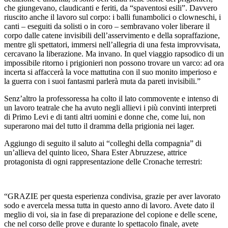
che giungevano, claudicanti e feriti, da “spaventosi esili”. Davvero
riuscito anche il lavoro sul corpo: i balli funambolici o clowneschi, i
canti – eseguiti da solisti o in coro – sembravano voler liberare il
corpo dalle catene invisibili dell’asservimento e della sopraffazione,
mentre gli spettatori, immersi nell’allegria di una festa improvvisata,
cercavano la liberazione. Ma invano. In quel viaggio rapsodico di un
impossibile ritorno i prigionieri non possono trovare un varco: ad ora
incerta si affaccerà la voce mattutina con il suo monito imperioso e
la guerra con i suoi fantasmi parlerà muta da pareti invisibili.”
Senz’altro la professoressa ha colto il lato commovente e intenso di
un lavoro teatrale che ha avuto negli allievi i più convinti interpreti
di Primo Levi e di tanti altri uomini e donne che, come lui, non
superarono mai del tutto il dramma della prigionia nei lager.
Aggiungo di seguito il saluto ai “colleghi della compagnia” di
un’allieva del quinto liceo, Shara Ester Abruzzese, attrice
protagonista di ogni rappresentazione delle Cronache terrestri:
“GRAZIE per questa esperienza condivisa, grazie per aver lavorato
sodo e avercela messa tutta in questo anno di lavoro. Avete dato il
meglio di voi, sia in fase di preparazione del copione e delle scene,
che nel corso delle prove e durante lo spettacolo finale, avete