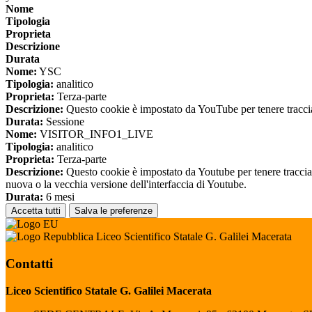
Nome
Tipologia
Proprieta
Descrizione
Durata
Nome:
YSC
Tipologia:
analitico
Proprieta:
Terza-parte
Descrizione:
Questo cookie è impostato da YouTube per tenere traccia 
Durata:
Sessione
Nome:
VISITOR_INFO1_LIVE
Tipologia:
analitico
Proprieta:
Terza-parte
Descrizione:
Questo cookie è impostato da Youtube per tenere traccia de
nuova o la vecchia versione dell'interfaccia di Youtube.
Durata:
6 mesi
Accetta tutti
Salva le preferenze
Liceo Scientifico Statale G. Galilei Macerata
Contatti
Liceo Scientifico Statale G. Galilei Macerata