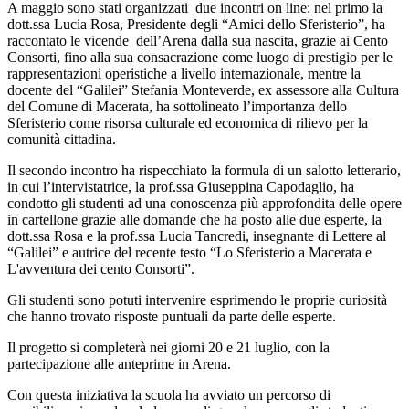
A maggio sono stati organizzati due incontri on line: nel primo la
dott.ssa Lucia Rosa, Presidente degli “Amici dello Sferisterio”, ha
raccontato le vicende dell’Arena dalla sua nascita, grazie ai Cento
Consorti, fino alla sua consacrazione come luogo di prestigio per le
rappresentazioni operistiche a livello internazionale, mentre la
docente del “Galilei” Stefania Monteverde, ex assessore alla Cultura
del Comune di Macerata, ha sottolineato l’importanza dello
Sferisterio come risorsa culturale ed economica di rilievo per la
comunità cittadina.
Il secondo incontro ha rispecchiato la formula di un salotto letterario,
in cui l’intervistatrice, la prof.ssa Giuseppina Capodaglio, ha
condotto gli studenti ad una conoscenza più approfondita delle opere
in cartellone grazie alle domande che ha posto alle due esperte, la
dott.ssa Rosa e la prof.ssa Lucia Tancredi, insegnante di Lettere al
“Galilei” e autrice del recente testo “Lo Sferisterio a Macerata e
L'avventura dei cento Consorti”.
Gli studenti sono potuti intervenire esprimendo le proprie curiosità
che hanno trovato risposte puntuali da parte delle esperte.
Il progetto si completerà nei giorni 20 e 21 luglio, con la
partecipazione alle anteprime in Arena.
Con questa iniziativa la scuola ha avviato un percorso di