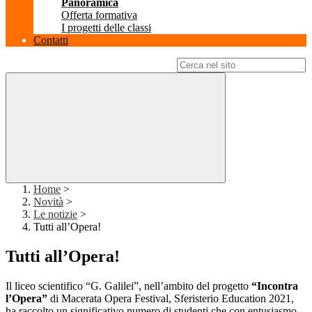
Panoramica
Offerta formativa
I progetti delle classi
Contatti
Campo di ricerca per le pagine del sito
Home
>
Novità
>
Le notizie
>
Tutti all’Opera!
Tutti all’Opera!
Il liceo scientifico “G. Galilei”, nell’ambito del progetto
“Incontra
l’Opera”
di Macerata Opera Festival, Sferisterio Education 2021,
ha raccolto un significativo numero di studenti che con entusiasmo