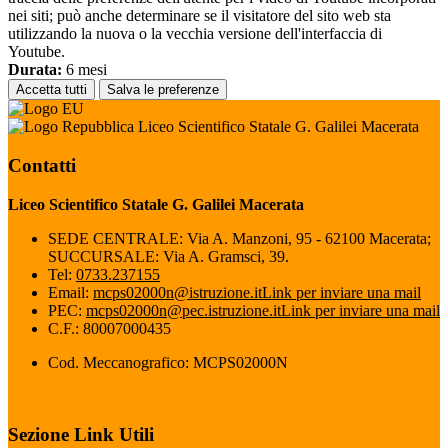
nei siti; può anche determinare se il visitatore del sito web sta
utilizzando la nuova o la vecchia versione dell'interfaccia di
Youtube.
Durata:
6 mesi
Accetta tutti
Salva le preferenze
Liceo Scientifico Statale G. Galilei Macerata
Contatti
Liceo Scientifico Statale G. Galilei Macerata
SEDE CENTRALE: Via A. Manzoni, 95 - 62100 Macerata;
SUCCURSALE: Via A. Gramsci, 39.
Tel:
0733.237155
Email:
mcps02000n@istruzione.it
Link per inviare una mail
PEC:
mcps02000n@pec.istruzione.it
Link per inviare una mail
C.F.: 80007000435
Cod. Meccanografico: MCPS02000N
Sezione Link Utili