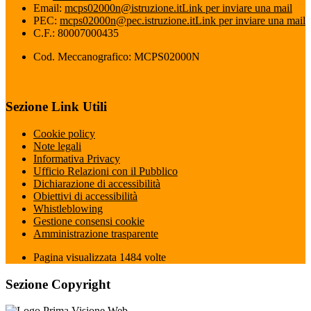
Email:
mcps02000n@istruzione.it
Link per inviare una mail
PEC:
mcps02000n@pec.istruzione.it
Link per inviare una mail
C.F.: 80007000435
Cod. Meccanografico: MCPS02000N
Sezione Link Utili
Cookie policy
Note legali
Informativa Privacy
Ufficio Relazioni con il Pubblico
Dichiarazione di accessibilità
Obiettivi di accessibilità
Whistleblowing
Gestione consensi cookie
Amministrazione trasparente
Pagina visualizzata
1484
volte
Sezione Copyright