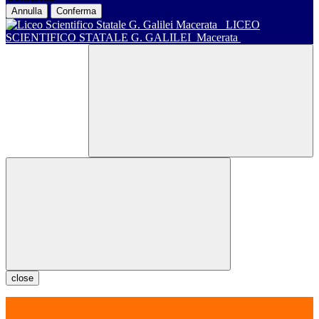
Annulla
Conferma
LICEO
SCIENTIFICO STATALE G. GALILEI
Macerata
close