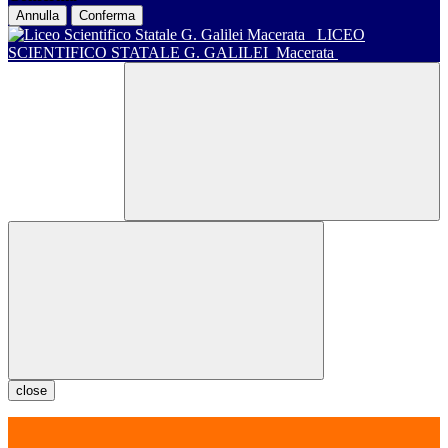
Annulla
Conferma
LICEO
SCIENTIFICO STATALE G. GALILEI
Macerata
close