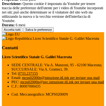
Descrizione:
Questo cookie è impostato da Youtube per tenere
traccia delle preferenze dell'utente per i video di Youtube incorporati
nei siti; può anche determinare se il visitatore del sito web sta
utilizzando la nuova o la vecchia versione dell'interfaccia di
Youtube.
Durata:
6 mesi
Accetta tutti
Salva le preferenze
Liceo Scientifico Statale G. Galilei Macerata
Contatti
Liceo Scientifico Statale G. Galilei Macerata
SEDE CENTRALE: Via A. Manzoni, 95 - 62100 Macerata;
SUCCURSALE: Via A. Gramsci, 39.
Tel:
0733.237155
Email:
mcps02000n@istruzione.it
Link per inviare una mail
PEC:
mcps02000n@pec.istruzione.it
Link per inviare una mail
C.F.: 80007000435
Cod. Meccanografico: MCPS02000N