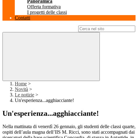
Panoramica
Offerta formativa
I progetti delle classi
Contatti
Campo di ricerca per le pagine del sito
Home
>
Novità
>
Le notizie
>
Un'esperienza...agghiacciante!
Un'esperienza...agghiacciante!
Nella mattinata di venerdì 26 gennaio, gli studenti delle classi quarte,
ospiti dell’aula magna dell’IIS M. Ricci, sono stati accompagnati dai
ricercatori della base scientifica Concordia, di stanza in Antartide, in