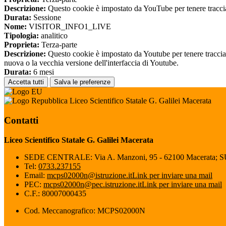
Descrizione:
Questo cookie è impostato da YouTube per tenere traccia 
Durata:
Sessione
Nome:
VISITOR_INFO1_LIVE
Tipologia:
analitico
Proprieta:
Terza-parte
Descrizione:
Questo cookie è impostato da Youtube per tenere traccia de
nuova o la vecchia versione dell'interfaccia di Youtube.
Durata:
6 mesi
Accetta tutti
Salva le preferenze
Liceo Scientifico Statale G. Galilei Macerata
Contatti
Liceo Scientifico Statale G. Galilei Macerata
SEDE CENTRALE: Via A. Manzoni, 95 - 62100 Macerata; 
Tel:
0733.237155
Email:
mcps02000n@istruzione.it
Link per inviare una mail
PEC:
mcps02000n@pec.istruzione.it
Link per inviare una mail
C.F.: 80007000435
Cod. Meccanografico: MCPS02000N