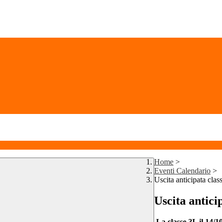
Home
>
Eventi Calendario
>
Uscita anticipata clas
Uscita antici
La classe 3L il 14/10