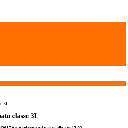
se 3L
pata classe 3L
/2017 è autorizzata ad uscire alle ore 12.03