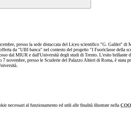
icembre, presso la sede distaccata del Liceo scientifico "G. Galilei" di
 offerta da "UBI banca" nel contesto del progetto "I Fuoriclasse della s
o dal MIUR e dall'Università degli studi di Trento. L'esito brillante di
rso 7 novembre, presso le Scuderie del Palazzo Altieri di Roma, è stata 
Università.
kie necessari al funzionamento ed utili alle finalità illustrate nella
COO