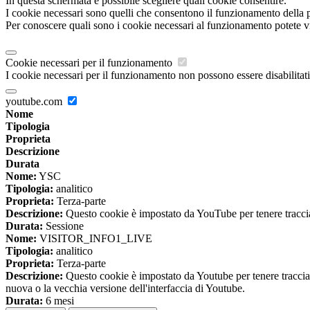
In questa schermata è possibile scegliere quali cookie consentire.
I cookie necessari sono quelli che consentono il funzionamento della pi
Per conoscere quali sono i cookie necessari al funzionamento potete v
Cookie necessari per il funzionamento
I cookie necessari per il funzionamento non possono essere disabilitati.
youtube.com
Nome
Tipologia
Proprieta
Descrizione
Durata
Nome:
YSC
Tipologia:
analitico
Proprieta:
Terza-parte
Descrizione:
Questo cookie è impostato da YouTube per tenere traccia 
Durata:
Sessione
Nome:
VISITOR_INFO1_LIVE
Tipologia:
analitico
Proprieta:
Terza-parte
Descrizione:
Questo cookie è impostato da Youtube per tenere traccia de
nuova o la vecchia versione dell'interfaccia di Youtube.
Durata:
6 mesi