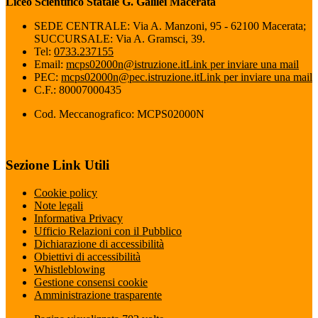
Liceo Scientifico Statale G. Galilei Macerata
SEDE CENTRALE: Via A. Manzoni, 95 - 62100 Macerata;
SUCCURSALE: Via A. Gramsci, 39.
Tel:
0733.237155
Email:
mcps02000n@istruzione.it
Link per inviare una mail
PEC:
mcps02000n@pec.istruzione.it
Link per inviare una mail
C.F.: 80007000435
Cod. Meccanografico: MCPS02000N
Sezione Link Utili
Cookie policy
Note legali
Informativa Privacy
Ufficio Relazioni con il Pubblico
Dichiarazione di accessibilità
Obiettivi di accessibilità
Whistleblowing
Gestione consensi cookie
Amministrazione trasparente