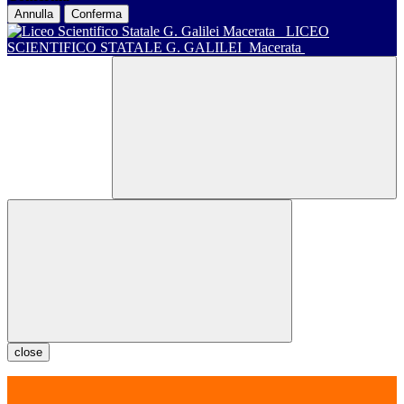
Annulla
Conferma
LICEO
SCIENTIFICO STATALE G. GALILEI
Macerata
close