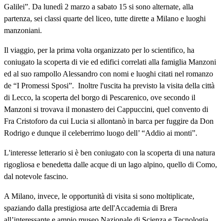
Galilei”. Da lunedì 2 marzo a sabato 15 si sono alternate, alla
partenza, sei classi quarte del liceo, tutte dirette a Milano e luoghi
manzoniani.
Il viaggio, per la prima volta organizzato per lo scientifico, ha
coniugato la scoperta di vie ed edifici correlati alla famiglia Manzoni
ed al suo rampollo Alessandro con nomi e luoghi citati nel romanzo
de “I Promessi Sposi”.
Inoltre l'uscita ha previsto la visita della città
di Lecco, la scoperta del borgo di Pescarenico, ove secondo il
Manzoni si trovava il monastero dei Cappuccini, quel convento di
Fra Cristoforo da cui Lucia si allontanò in barca per fuggire da Don
Rodrigo e dunque il celeberrimo luogo dell’ “Addio ai monti”.
L'interesse letterario si è ben coniugato con la scoperta di una natura
rigogliosa e benedetta dalle acque di un lago alpino, quello di Como,
dal notevole fascino.
A Milano, invece, le opportunità di visita si sono moltiplicate,
spaziando dalla prestigiosa arte dell'Accademia di Brera
all’interessante e ampio museo Nazionale di Scienza e Tecnologia