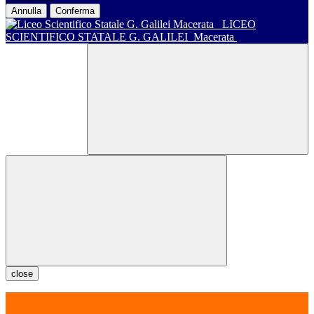
Annulla
Conferma
LICEO
SCIENTIFICO STATALE G. GALILEI
Macerata
close