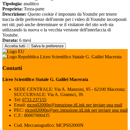
Tipologia:
analitico
Proprieta:
Terza-parte
Descrizione:
Questo cookie è impostato da Youtube per tenere
traccia delle preferenze dell'utente per i video di Youtube incorporati
nei siti; può anche determinare se il visitatore del sito web sta
utilizzando la nuova o la vecchia versione dell'interfaccia di
Youtube.
Durata:
6 mesi
Accetta tutti
Salva le preferenze
Liceo Scientifico Statale G. Galilei Macerata
Contatti
Liceo Scientifico Statale G. Galilei Macerata
SEDE CENTRALE: Via A. Manzoni, 95 - 62100 Macerata;
SUCCURSALE: Via A. Gramsci, 39.
Tel:
0733.237155
Email:
mcps02000n@istruzione.it
Link per inviare una mail
PEC:
mcps02000n@pec.istruzione.it
Link per inviare una mail
C.F.: 80007000435
Cod. Meccanografico: MCPS02000N