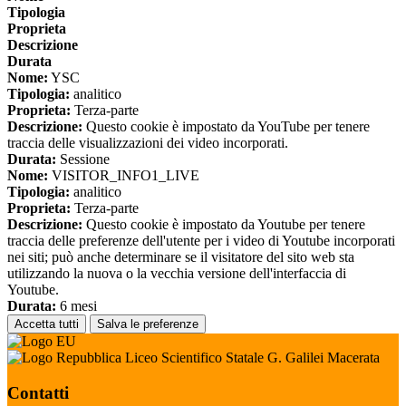
Tipologia
Proprieta
Descrizione
Durata
Nome:
YSC
Tipologia:
analitico
Proprieta:
Terza-parte
Descrizione:
Questo cookie è impostato da YouTube per tenere
traccia delle visualizzazioni dei video incorporati.
Durata:
Sessione
Nome:
VISITOR_INFO1_LIVE
Tipologia:
analitico
Proprieta:
Terza-parte
Descrizione:
Questo cookie è impostato da Youtube per tenere
traccia delle preferenze dell'utente per i video di Youtube incorporati
nei siti; può anche determinare se il visitatore del sito web sta
utilizzando la nuova o la vecchia versione dell'interfaccia di
Youtube.
Durata:
6 mesi
Accetta tutti
Salva le preferenze
Liceo Scientifico Statale G. Galilei Macerata
Contatti