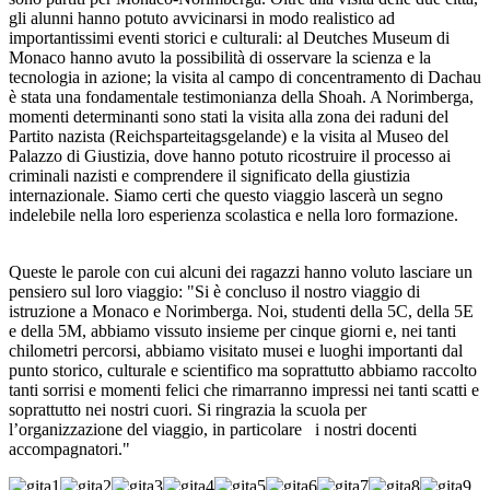
gli alunni hanno potuto avvicinarsi in modo realistico ad
importantissimi eventi storici e culturali: al Deutches Museum di
Monaco hanno avuto la possibilità di osservare la scienza e la
tecnologia in azione; la visita al campo di concentramento di Dachau
è stata una fondamentale testimonianza della Shoah. A Norimberga,
momenti determinanti sono stati la visita alla zona dei raduni del
Partito nazista (Reichsparteitagsgelande) e la visita al Museo del
Palazzo di Giustizia, dove hanno potuto ricostruire il processo ai
criminali nazisti e comprendere il significato della giustizia
internazionale. Siamo certi che questo viaggio lascerà un segno
indelebile nella loro esperienza scolastica e nella loro formazione.
Queste le parole con cui alcuni dei ragazzi hanno voluto lasciare un
pensiero sul loro viaggio: "Si è concluso il nostro viaggio di
istruzione a Monaco e Norimberga. Noi, studenti della 5C, della 5E
e della 5M, abbiamo vissuto insieme per cinque giorni e, nei tanti
chilometri percorsi, abbiamo visitato musei e luoghi importanti dal
punto storico, culturale e scientifico ma soprattutto abbiamo raccolto
tanti sorrisi e momenti felici che rimarranno impressi nei tanti scatti e
soprattutto nei nostri cuori. Si ringrazia la scuola per
l’organizzazione del viaggio, in particolare i nostri docenti
accompagnatori."