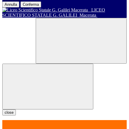
Annulla
Conferma
LICEO
SCIENTIFICO STATALE G. GALILEI
Macerata
close