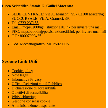
Liceo Scientifico Statale G. Galilei Macerata
SEDE CENTRALE: Via A. Manzoni, 95 - 62100 Macerata;
SUCCURSALE: Via A. Gramsci, 39.
Tel:
0733.237155
Email:
mcps02000n@istruzione.it
Link per inviare una mail
PEC:
mcps02000n@pec.istruzione.it
Link per inviare una mail
C.F.: 80007000435
Cod. Meccanografico: MCPS02000N
Sezione Link Utili
Cookie policy
Note legali
Informativa Privacy
Ufficio Relazioni con il Pubblico
Dichiarazione di accessibilità
Obiettivi di accessibilità
Whistleblowing
Gestione consensi cookie
Amministrazione trasparente