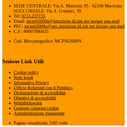
SEDE CENTRALE: Via A. Manzoni, 95 - 62100 Macerata;
SUCCURSALE: Via A. Gramsci, 39.
Tel:
0733.237155
Email:
mcps02000n@istruzione.it
Link per inviare una mail
PEC:
mcps02000n@pec.istruzione.it
Link per inviare una mail
C.F.: 80007000435
Cod. Meccanografico: MCPS02000N
Sezione Link Utili
Cookie policy
Note legali
Informativa Privacy
Ufficio Relazioni con il Pubblico
Dichiarazione di accessibilità
Obiettivi di accessibilità
Whistleblowing
Gestione consensi cookie
Amministrazione trasparente
Pagina visualizzata
2183
volte