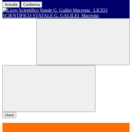
Annulla
Conferma
LICEO
SCIENTIFICO STATALE G. GALILEI
Macerata
close