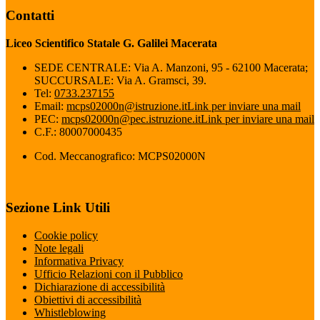
Contatti
Liceo Scientifico Statale G. Galilei Macerata
SEDE CENTRALE: Via A. Manzoni, 95 - 62100 Macerata;
SUCCURSALE: Via A. Gramsci, 39.
Tel:
0733.237155
Email:
mcps02000n@istruzione.it
Link per inviare una mail
PEC:
mcps02000n@pec.istruzione.it
Link per inviare una mail
C.F.: 80007000435
Cod. Meccanografico: MCPS02000N
Sezione Link Utili
Cookie policy
Note legali
Informativa Privacy
Ufficio Relazioni con il Pubblico
Dichiarazione di accessibilità
Obiettivi di accessibilità
Whistleblowing