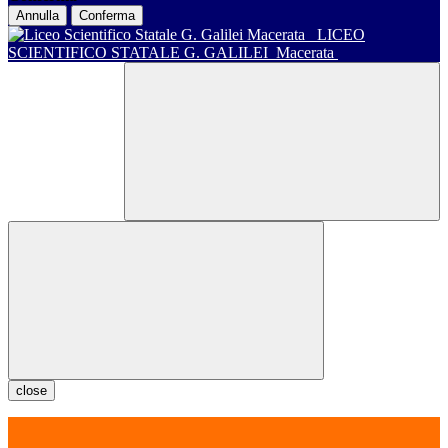
Annulla
Conferma
LICEO
SCIENTIFICO STATALE G. GALILEI
Macerata
close