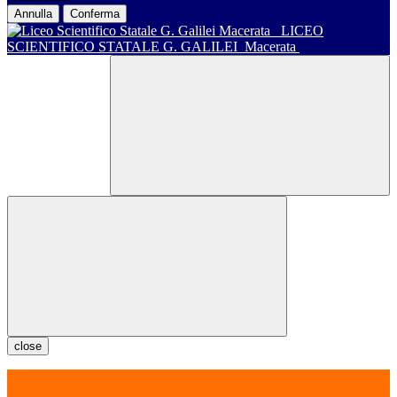
Annulla
Conferma
LICEO
SCIENTIFICO STATALE G. GALILEI
Macerata
close