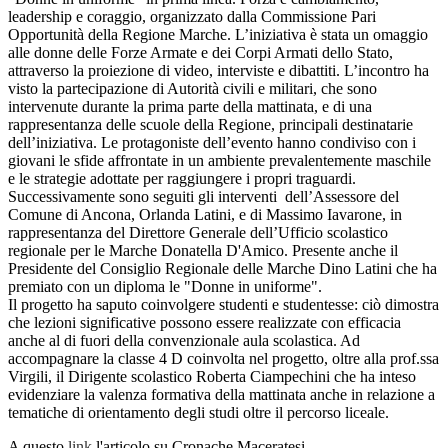
leadership e coraggio, organizzato dalla Commissione Pari
Opportunità della Regione Marche. L’iniziativa è stata un omaggio
alle donne delle Forze Armate e dei Corpi Armati dello Stato,
attraverso la proiezione di video, interviste e dibattiti. L’incontro ha
visto la partecipazione di Autorità civili e militari, che sono
intervenute durante la prima parte della mattinata, e di una
rappresentanza delle scuole della Regione, principali destinatarie
dell’iniziativa. Le protagoniste dell’evento hanno condiviso con i
giovani le sfide affrontate in un ambiente prevalentemente maschile
e le strategie adottate per raggiungere i propri traguardi.
Successivamente sono seguiti gli interventi dell’Assessore del
Comune di Ancona, Orlanda Latini, e di Massimo Iavarone, in
rappresentanza del Direttore Generale dell’Ufficio scolastico
regionale per le Marche Donatella D'Amico. Presente anche il
Presidente del Consiglio Regionale delle Marche Dino Latini che ha
premiato con un diploma le "Donne in uniforme".
Il progetto ha saputo coinvolgere studenti e studentesse: ciò dimostra
che lezioni significative possono essere realizzate con efficacia
anche al di fuori della convenzionale aula scolastica. Ad
accompagnare la classe 4 D coinvolta nel progetto, oltre alla prof.ssa
Virgili, il Dirigente scolastico Roberta Ciampechini che ha inteso
evidenziare la valenza formativa della mattinata anche in relazione a
tematiche di orientamento degli studi oltre il percorso liceale.
A questo
link
l'articolo su Cronache Maceratesi.