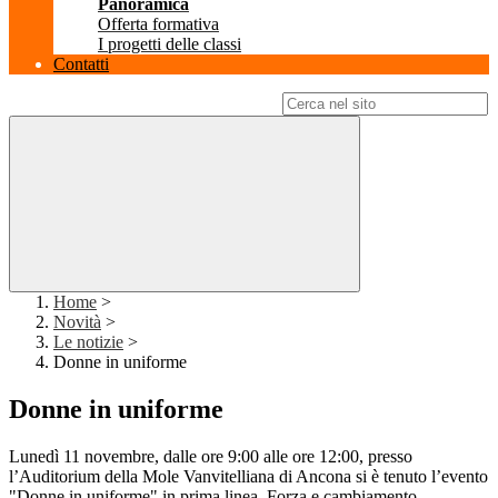
Panoramica
Offerta formativa
I progetti delle classi
Contatti
Campo di ricerca per le pagine del sito
Home
>
Novità
>
Le notizie
>
Donne in uniforme
Donne in uniforme
Lunedì 11 novembre, dalle ore 9:00 alle ore 12:00, presso
l’Auditorium della Mole Vanvitelliana di Ancona si è tenuto l’evento
"Donne in uniforme" in prima linea. Forza e cambiamento,