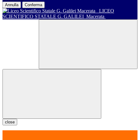
Annulla
Conferma
LICEO
SCIENTIFICO STATALE G. GALILEI
Macerata
close