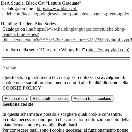
DeA Scuola, Black Cat “Letture Graduate”
Catalogo on line -
https://www.blackcat-
cideb.com/it/catalogo/inglese/letture-graduate/teenagers-green-apple/
Helbling Readers Blue Series
Catalogo on line
https://www.helblinglanguages.com/it/it/helbling-
readers-blue-series?
filter=level_extern%3A53%26resource_for%3A923%26school_typ
Un libro della serie “Diary of a Wimpy Kid” (
https://wimpykid.com
)
Notizie
Questo sito o gli strumenti terzi da questo utilizzati si avvalgono di
cookie necessari al funzionamento ed utili alle finalità illustrate nella
COOKIE POLICY
.
Personalizza
Rifiuta tutti
i cookies
Accetta tutti
i cookies
Gestione cookie
In questa schermata è possibile scegliere quali cookie consentire.
I cookie necessari sono quelli che consentono il funzionamento della
piattaforma e non è possibile disabilitarli.
Per conoscere quali sono i cookie necessari al funzionamento potete