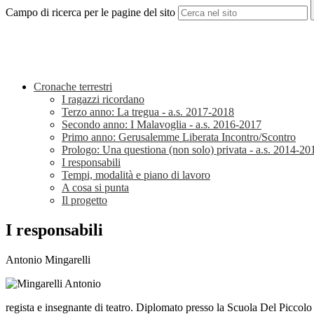
Campo di ricerca per le pagine del sito
Cronache terrestri
I ragazzi ricordano
Terzo anno: La tregua - a.s. 2017-2018
Secondo anno: I Malavoglia - a.s. 2016-2017
Primo anno: Gerusalemme Liberata Incontro/Scontro
Prologo: Una questiona (non solo) privata - a.s. 2014-20
I responsabili
Tempi, modalità e piano di lavoro
A cosa si punta
Il progetto
I responsabili
Antonio Mingarelli
regista e insegnante di teatro. Diplomato presso la Scuola Del Piccolo 