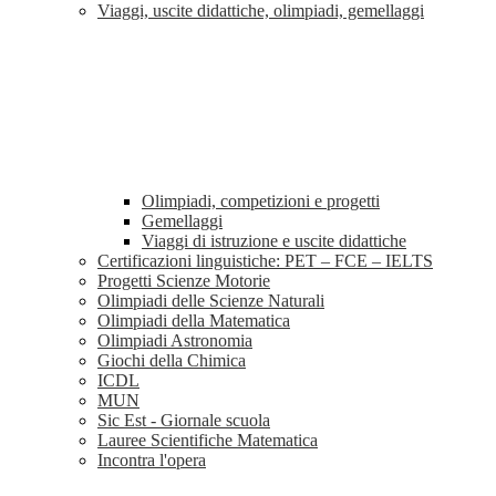
Viaggi, uscite didattiche, olimpiadi, gemellaggi
Olimpiadi, competizioni e progetti
Gemellaggi
Viaggi di istruzione e uscite didattiche
Certificazioni linguistiche: PET – FCE – IELTS
Progetti Scienze Motorie
Olimpiadi delle Scienze Naturali
Olimpiadi della Matematica
Olimpiadi Astronomia
Giochi della Chimica
ICDL
MUN
Sic Est - Giornale scuola
Lauree Scientifiche Matematica
Incontra l'opera