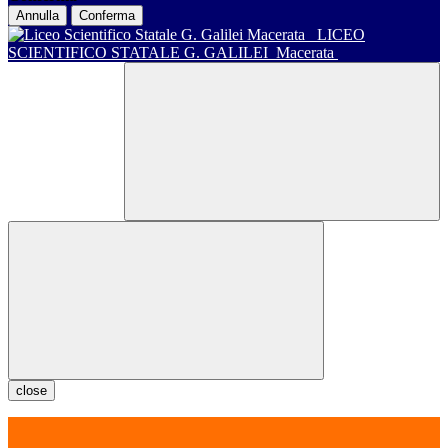
Annulla
Conferma
LICEO
SCIENTIFICO STATALE G. GALILEI
Macerata
close