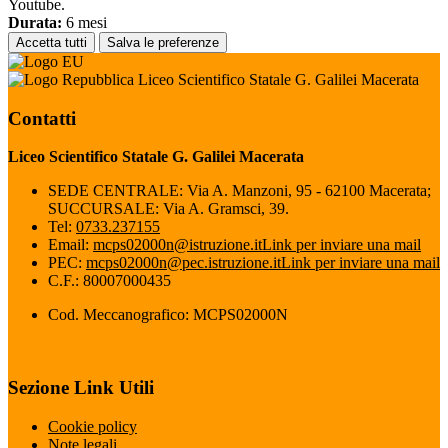
Youtube.
Durata:
6 mesi
Accetta tutti
Salva le preferenze
Liceo Scientifico Statale G. Galilei Macerata
Contatti
Liceo Scientifico Statale G. Galilei Macerata
SEDE CENTRALE: Via A. Manzoni, 95 - 62100 Macerata;
SUCCURSALE: Via A. Gramsci, 39.
Tel:
0733.237155
Email:
mcps02000n@istruzione.it
Link per inviare una mail
PEC:
mcps02000n@pec.istruzione.it
Link per inviare una mail
C.F.: 80007000435
Cod. Meccanografico: MCPS02000N
Sezione Link Utili
Cookie policy
Note legali