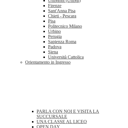
UniMont (UniMi)
Firenze
Sant'Anna Pisa
Chieti - Pescara
Pisa
Politecnico Milano
Urbino
Perugia
Sapienza Roma
Padova
Siena
Università Cattolica
Orientamento in Ingresso
PARLA CON NOI E VISITA LA
SUCCURSALE
UNA CLASSE AL LICEO
OPEN DAY