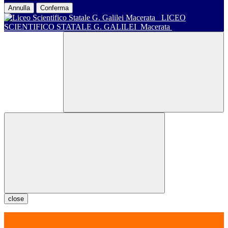
Annulla
Conferma
LICEO
SCIENTIFICO STATALE G. GALILEI
Macerata
close