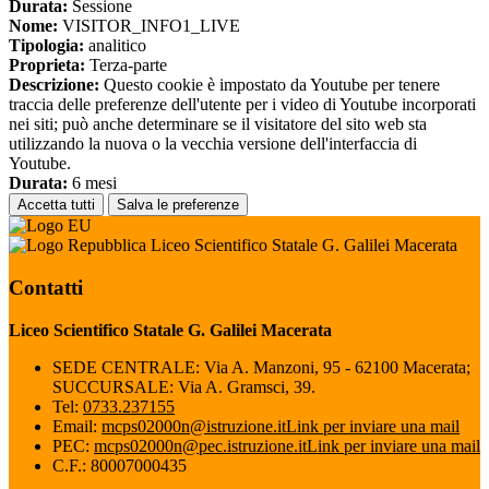
Durata:
Sessione
Nome:
VISITOR_INFO1_LIVE
Tipologia:
analitico
Proprieta:
Terza-parte
Descrizione:
Questo cookie è impostato da Youtube per tenere
traccia delle preferenze dell'utente per i video di Youtube incorporati
nei siti; può anche determinare se il visitatore del sito web sta
utilizzando la nuova o la vecchia versione dell'interfaccia di
Youtube.
Durata:
6 mesi
Accetta tutti
Salva le preferenze
Liceo Scientifico Statale G. Galilei Macerata
Contatti
Liceo Scientifico Statale G. Galilei Macerata
SEDE CENTRALE: Via A. Manzoni, 95 - 62100 Macerata;
SUCCURSALE: Via A. Gramsci, 39.
Tel:
0733.237155
Email:
mcps02000n@istruzione.it
Link per inviare una mail
PEC:
mcps02000n@pec.istruzione.it
Link per inviare una mail
C.F.: 80007000435