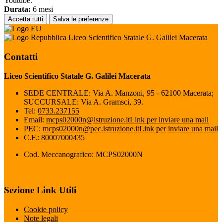
Youtube.
Durata:
6 mesi
Accetta tutti
Salva le preferenze
Liceo Scientifico Statale G. Galilei Macerata
Contatti
Liceo Scientifico Statale G. Galilei Macerata
SEDE CENTRALE: Via A. Manzoni, 95 - 62100 Macerata;
SUCCURSALE: Via A. Gramsci, 39.
Tel:
0733.237155
Email:
mcps02000n@istruzione.it
Link per inviare una mail
PEC:
mcps02000n@pec.istruzione.it
Link per inviare una mail
C.F.: 80007000435
Cod. Meccanografico: MCPS02000N
Sezione Link Utili
Cookie policy
Note legali