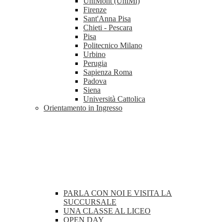
UniMont (UniMi)
Firenze
Sant'Anna Pisa
Chieti - Pescara
Pisa
Politecnico Milano
Urbino
Perugia
Sapienza Roma
Padova
Siena
Università Cattolica
Orientamento in Ingresso
PARLA CON NOI E VISITA LA
SUCCURSALE
UNA CLASSE AL LICEO
OPEN DAY