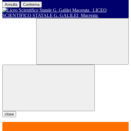
Annulla
Conferma
LICEO
SCIENTIFICO STATALE G. GALILEI
Macerata
close