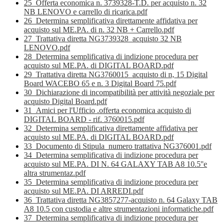
25_Offerta economica n. 3739328-T.D. per acquisto n. 32
NB LENOVO e carrello di ricarica.pdf
26_Determina semplificativa direttamente affidativa per
acquisto sul ME.PA. di n. 32 NB + Carrello.pdf
27_Trattativa diretta NG3739328_acquisto 32 NB
LENOVO.pdf
28_Determina semplificativa di indizione procedura per
acquisto sul ME.PA. di DIGITAL BOARD.pdf
29_Trattativa diretta NG3760015_acquisto di n, 15 Digital
Board WACEBO 65 e n. 3 Digital Board 75.pdf
30_Dichiarazione di incompatibilità per attività negoziale per
acquisto Digital Board.pdf
31_Amici per l'Ufficio .offerta economica acquisto di
DIGITAL BOARD - rif. 3760015.pdf
32_Determina semplificativa direttamente affidativa per
acquisto sul ME.PA. di DIGITAL BOARD.pdf
33_Documento di Stipula_numero trattativa NG376001.pdf
34_Determina semplificativa di indizione procedura per
acquisto sul ME.PA. DI N. 64 GALAXY TAB A8 10.5''e
altra strumentaz.pdf
35_Determina semplificativa di indizione procedura per
acquisto sul ME.PA. DI ARREDI.pdf
36_Trattativa diretta NG3857277-acquisto n. 64 Galaxy TAB
A8 10.5 con custodia e altre strumentazioni informatiche.pdf
37_Determina semplificativa di indizione procedura per