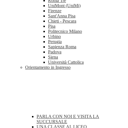
Roma Tre
UniMont (UniMi)
Firenze
Sant'Anna Pisa
Chieti - Pescara
Pisa
Politecnico Milano
Urbino
Perugia
Sapienza Roma
Padova
Siena
Università Cattolica
Orientamento in Ingresso
PARLA CON NOI E VISITA LA
SUCCURSALE
UNA CLASSE AL LICEO