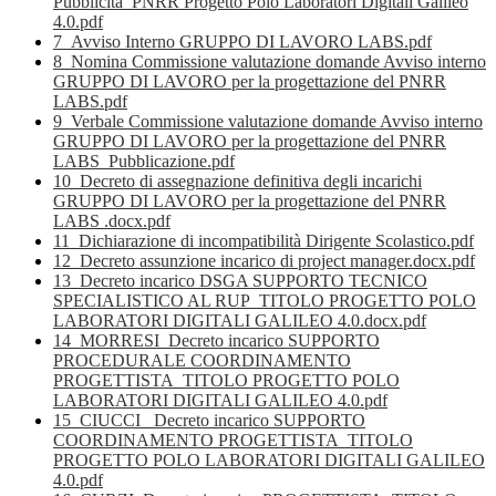
Pubblicità_PNRR Progetto Polo Laboratori Digitali Galileo
4.0.pdf
7_Avviso Interno GRUPPO DI LAVORO LABS.pdf
8_Nomina Commissione valutazione domande Avviso interno
GRUPPO DI LAVORO per la progettazione del PNRR
LABS.pdf
9_Verbale Commissione valutazione domande Avviso interno
GRUPPO DI LAVORO per la progettazione del PNRR
LABS_Pubblicazione.pdf
10_Decreto di assegnazione definitiva degli incarichi
GRUPPO DI LAVORO per la progettazione del PNRR
LABS .docx.pdf
11_Dichiarazione di incompatibilità Dirigente Scolastico.pdf
12_Decreto assunzione incarico di project manager.docx.pdf
13_Decreto incarico DSGA SUPPORTO TECNICO
SPECIALISTICO AL RUP_TITOLO PROGETTO POLO
LABORATORI DIGITALI GALILEO 4.0.docx.pdf
14_MORRESI_Decreto incarico SUPPORTO
PROCEDURALE COORDINAMENTO
PROGETTISTA_TITOLO PROGETTO POLO
LABORATORI DIGITALI GALILEO 4.0.pdf
15_CIUCCI_ Decreto incarico SUPPORTO
COORDINAMENTO PROGETTISTA_TITOLO
PROGETTO POLO LABORATORI DIGITALI GALILEO
4.0.pdf