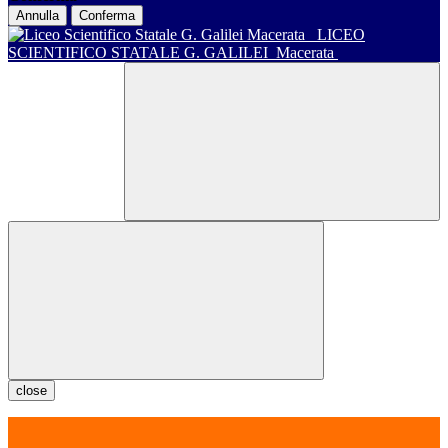
Annulla
Conferma
LICEO
SCIENTIFICO STATALE G. GALILEI
Macerata
close