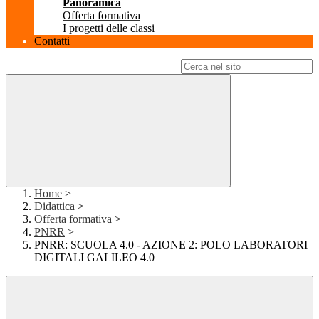
Panoramica
Offerta formativa
I progetti delle classi
Contatti
Campo di ricerca per le pagine del sito
Home
>
Didattica
>
Offerta formativa
>
PNRR
>
PNRR: SCUOLA 4.0 - AZIONE 2: POLO LABORATORI
DIGITALI GALILEO 4.0