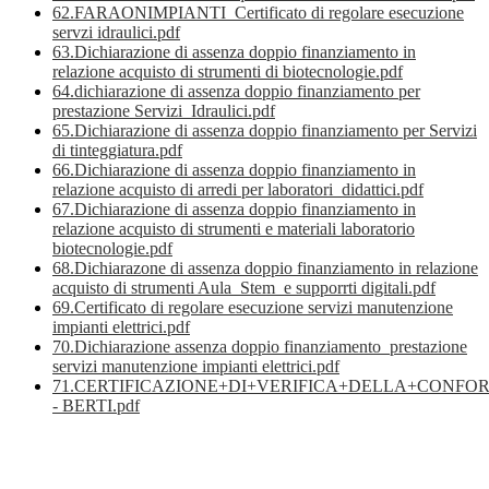
62.FARAONIMPIANTI_Certificato di regolare esecuzione
servzi idraulici.pdf
63.Dichiarazione di assenza doppio finanziamento in
relazione acquisto di strumenti di biotecnologie.pdf
64.dichiarazione di assenza doppio finanziamento per
prestazione Servizi_Idraulici.pdf
65.Dichiarazione di assenza doppio finanziamento per Servizi
di tinteggiatura.pdf
66.Dichiarazione di assenza doppio finanziamento in
relazione acquisto di arredi per laboratori_didattici.pdf
67.Dichiarazione di assenza doppio finanziamento in
relazione acquisto di strumenti e materiali laboratorio
biotecnologie.pdf
68.Dichiarazone di assenza doppio finanziamento in relazione
acquisto di strumenti Aula_Stem_e supporrti digitali.pdf
69.Certificato di regolare esecuzione servizi manutenzione
impianti elettrici.pdf
70.Dichiarazione assenza doppio finanziamento_prestazione
servizi manutenzione impianti elettrici.pdf
71.CERTIFICAZIONE+DI+VERIFICA+DELLA+CONFOR
- BERTI.pdf