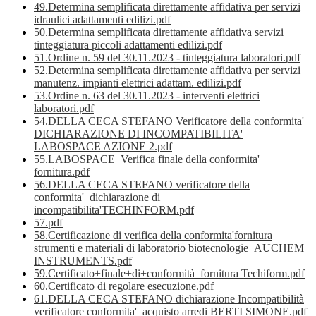
49.Determina semplificata direttamente affidativa per servizi
idraulici adattamenti edilizi.pdf
50.Determina semplificata direttamente affidativa servizi
tinteggiatura piccoli adattamenti edilizi.pdf
51.Ordine n. 59 del 30.11.2023 - tinteggiatura laboratori.pdf
52.Determina semplificata direttamente affidativa per servizi
manutenz. impianti elettrici adattam. edilizi.pdf
53.Ordine n. 63 del 30.11.2023 - interventi elettrici
laboratori.pdf
54.DELLA CECA STEFANO Verificatore della conformita'_
DICHIARAZIONE DI INCOMPATIBILITA'
LABOSPACE AZIONE 2.pdf
55.LABOSPACE_Verifica finale della conformita'
fornitura.pdf
56.DELLA CECA STEFANO verificatore della
conformita'_dichiarazione di
incompatibilita'TECHINFORM.pdf
57.pdf
58.Certificazione di verifica della conformita'fornitura
strumenti e materiali di laboratorio biotecnologie_AUCHEM
INSTRUMENTS.pdf
59.Certificato+finale+di+conformità_fornitura Techiform.pdf
60.Certificato di regolare esecuzione.pdf
61.DELLA CECA STEFANO dichiarazione Incompatibilità
verificatore conformita'_acquisto arredi BERTI SIMONE.pdf