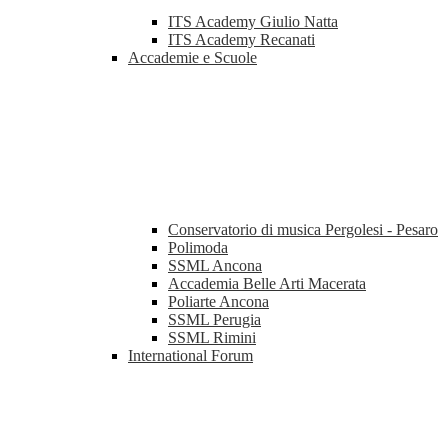
ITS Academy Giulio Natta
ITS Academy Recanati
Accademie e Scuole
Conservatorio di musica Pergolesi - Pesaro
Polimoda
SSML Ancona
Accademia Belle Arti Macerata
Poliarte Ancona
SSML Perugia
SSML Rimini
International Forum