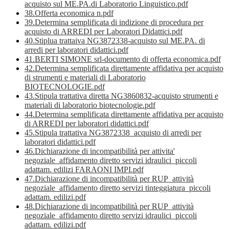
acquisto sul ME.PA.di Laboratorio Linguistico.pdf
38.Offerta economica n.pdf
39.Determina semplificata di indizione di procedura per
acquisto di ARREDI per Laboratori Didattici.pdf
40.Stiplua trattaiva NG3872338-acquisto sul ME.PA. di
arredi per laboratori didattici.pdf
41.BERTI SIMONE srl-documento di offerta economica.pdf
42.Determina semplificata direttamente affidativa per acquisto
di strumenti e materiali di Laboratorio
BIOTECNOLOGIE.pdf
43.Stipula trattativa diretta NG3860832-acquisto strumenti e
materiali di laboratorio biotecnologie.pdf
44.Determina semplificata direttamente affidativa per acquisto
di ARREDI per laboratori didattici.pdf
45.Stipula trattativa NG3872338_acquisto di arredi per
laboratori didattici.pdf
46.Dichiarazione di incompatibilità per attivita'
negoziale_affidamento diretto servizi idraulici_piccoli
adattam. edilizi FARAONI IMPI.pdf
47.Dichiarazione di incompatibilità per RUP_attività
negoziale_affidamento diretto servizi tinteggiatura_piccoli
adattam. edilizi.pdf
48.Dichiarazione di incompatibilità per RUP_attività
negoziale_affidamento diretto servizi idraulici_piccoli
adattam. edilizi.pdf