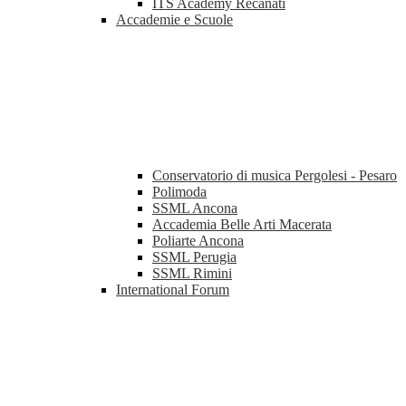
ITS Academy Recanati
Accademie e Scuole
Conservatorio di musica Pergolesi - Pesaro
Polimoda
SSML Ancona
Accademia Belle Arti Macerata
Poliarte Ancona
SSML Perugia
SSML Rimini
International Forum