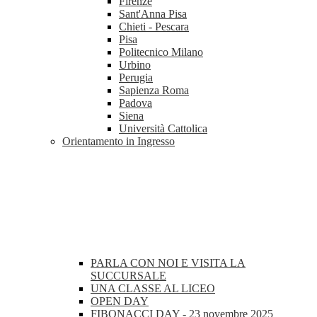
Firenze
Sant'Anna Pisa
Chieti - Pescara
Pisa
Politecnico Milano
Urbino
Perugia
Sapienza Roma
Padova
Siena
Università Cattolica
Orientamento in Ingresso
PARLA CON NOI E VISITA LA
SUCCURSALE
UNA CLASSE AL LICEO
OPEN DAY
FIBONACCI DAY - 23 novembre 2025