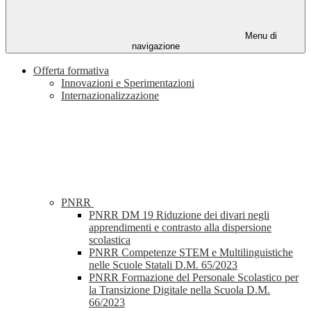
Menu di
navigazione
Offerta formativa
Innovazioni e Sperimentazioni
Internazionalizzazione
PNRR
PNRR DM 19 Riduzione dei divari negli
apprendimenti e contrasto alla dispersione
scolastica
PNRR Competenze STEM e Multilinguistiche
nelle Scuole Statali D.M. 65/2023
PNRR Formazione del Personale Scolastico per
la Transizione Digitale nella Scuola D.M.
66/2023