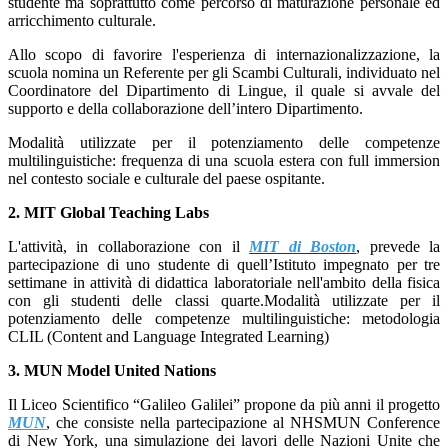
studente ma soprattutto come percorso di maturazione personale ed
arricchimento culturale.
Allo scopo di favorire l'esperienza di internazionalizzazione, la
scuola nomina un Referente per gli Scambi Culturali, individuato nel
Coordinatore del Dipartimento di Lingue, il quale si avvale del
supporto e della collaborazione dell’intero Dipartimento.
Modalità utilizzate per il potenziamento delle competenze
multilinguistiche: f
requenza di una scuola estera con full immersion
nel contesto sociale e culturale del
paese ospitante.
2. MIT Global Teaching Labs
L'attività, in collaborazione con il
MIT di Boston
, prevede la
partecipazione di uno studente di quell’Istituto impegnato per tre
settimane in attività di didattica laboratoriale nell'ambito della fisica
con gli studenti delle classi quarte.
Modalità utilizzate per il
potenziamento delle competenze multilinguistiche: m
etodologia
CLIL (Content and Language Integrated Learning)
3. MUN Model United Nations
Il Liceo Scientifico “Galileo Galilei” propone da più anni il progetto
MUN
, che consiste nella partecipazione al NHSMUN Conference
di New York, una simulazione dei lavori delle Nazioni Unite che