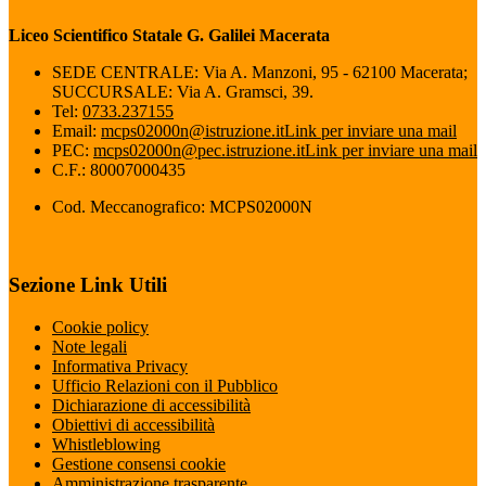
Liceo Scientifico Statale G. Galilei Macerata
SEDE CENTRALE: Via A. Manzoni, 95 - 62100 Macerata;
SUCCURSALE: Via A. Gramsci, 39.
Tel:
0733.237155
Email:
mcps02000n@istruzione.it
Link per inviare una mail
PEC:
mcps02000n@pec.istruzione.it
Link per inviare una mail
C.F.: 80007000435
Cod. Meccanografico: MCPS02000N
Sezione Link Utili
Cookie policy
Note legali
Informativa Privacy
Ufficio Relazioni con il Pubblico
Dichiarazione di accessibilità
Obiettivi di accessibilità
Whistleblowing
Gestione consensi cookie
Amministrazione trasparente