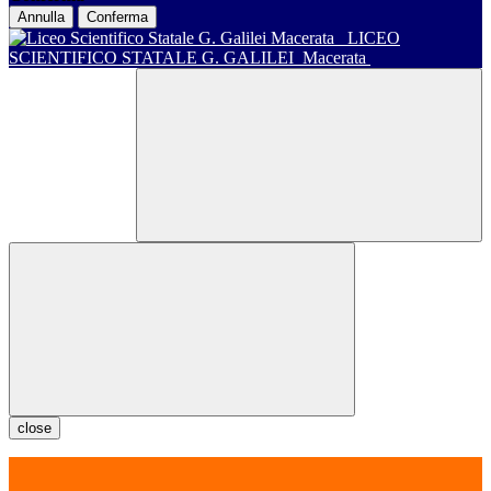
Annulla
Conferma
LICEO
SCIENTIFICO STATALE G. GALILEI
Macerata
close